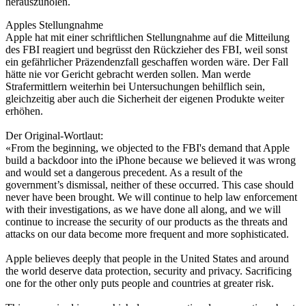
herauszuholen.
Apples Stellungnahme
Apple hat mit einer schriftlichen Stellungnahme auf die Mitteilung
des FBI reagiert und begrüsst den Rückzieher des FBI, weil sonst
ein gefährlicher Präzendenzfall geschaffen worden wäre. Der Fall
hätte nie vor Gericht gebracht werden sollen. Man werde
Strafermittlern weiterhin bei Untersuchungen behilflich sein,
gleichzeitig aber auch die Sicherheit der eigenen Produkte weiter
erhöhen.
Der Original-Wortlaut:
«From the beginning, we objected to the FBI's demand that Apple
build a backdoor into the iPhone because we believed it was wrong
and would set a dangerous precedent. As a result of the
government’s dismissal, neither of these occurred. This case should
never have been brought. We will continue to help law enforcement
with their investigations, as we have done all along, and we will
continue to increase the security of our products as the threats and
attacks on our data become more frequent and more sophisticated.
Apple believes deeply that people in the United States and around
the world deserve data protection, security and privacy. Sacrificing
one for the other only puts people and countries at greater risk.