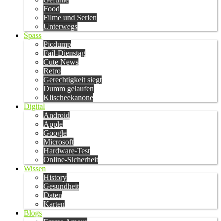
Food
Filme und Serien
Unterwegs
Spass
Picdump
Fail-Dienstag
Cute News
Retro
Gerechtigkeit siegt
Dumm gelaufen
Klischeekanone
Digital
Android
Apple
Google
Microsoft
Hardware-Test
Online-Sicherheit
Wissen
History
Gesundheit
Daten
Karten
Blogs