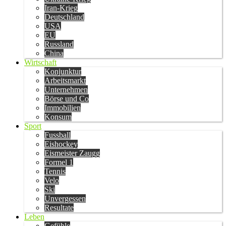
Iran-Krieg
Deutschland
USA
EU
Russland
China
Wirtschaft
Konjunktur
Arbeitsmarkt
Unternehmen
Börse und Co
Immobilien
Konsum
Sport
Fussball
Eishockey
Eismeister Zaugg
Formel 1
Tennis
Velo
Ski
Unvergessen
Resultate
Leben
Gefühle