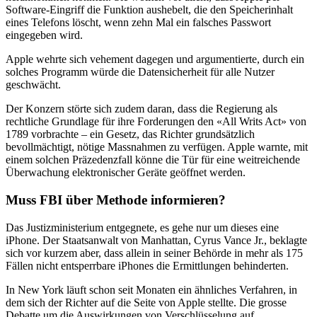
Software-Eingriff die Funktion aushebelt, die den Speicherinhalt
eines Telefons löscht, wenn zehn Mal ein falsches Passwort
eingegeben wird.
Apple wehrte sich vehement dagegen und argumentierte, durch ein
solches Programm würde die Datensicherheit für alle Nutzer
geschwächt.
Der Konzern störte sich zudem daran, dass die Regierung als
rechtliche Grundlage für ihre Forderungen den «All Writs Act» von
1789 vorbrachte – ein Gesetz, das Richter grundsätzlich
bevollmächtigt, nötige Massnahmen zu verfügen. Apple warnte, mit
einem solchen Präzedenzfall könne die Tür für eine weitreichende
Überwachung elektronischer Geräte geöffnet werden.
Muss FBI über Methode informieren?
Das Justizministerium entgegnete, es gehe nur um dieses eine
iPhone. Der Staatsanwalt von Manhattan, Cyrus Vance Jr., beklagte
sich vor kurzem aber, dass allein in seiner Behörde in mehr als 175
Fällen nicht entsperrbare iPhones die Ermittlungen behinderten.
In New York läuft schon seit Monaten ein ähnliches Verfahren, in
dem sich der Richter auf die Seite von Apple stellte. Die grosse
Debatte um die Auswirkungen von Verschlüsselung auf