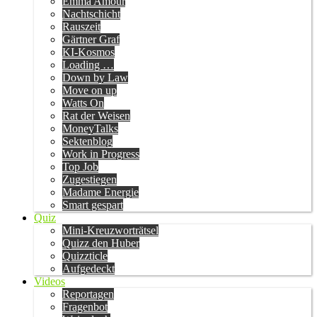
Emma Amour
Nachtschicht
Rauszeit
Gärtner Graf
KI-Kosmos
Loading …
Down by Law
Move on up
Watts On
Rat der Weisen
MoneyTalks
Sektenblog
Work in Progress
Top Job
Zugestiegen
Madame Energie
Smart gespart
Quiz
Mini-Kreuzworträtsel
Quizz den Huber
Quizzticle
Aufgedeckt
Videos
Reportagen
Fragenbot