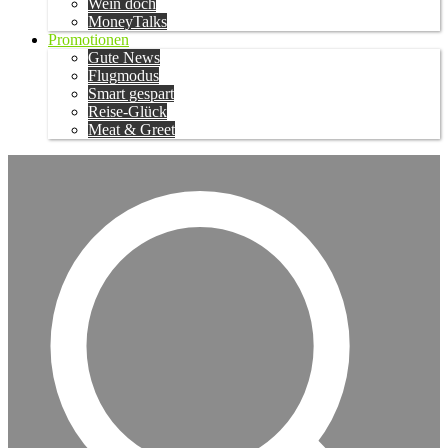
Wein doch
MoneyTalks
Promotionen
Gute News
Flugmodus
Smart gespart
Reise-Glück
Meat & Greet