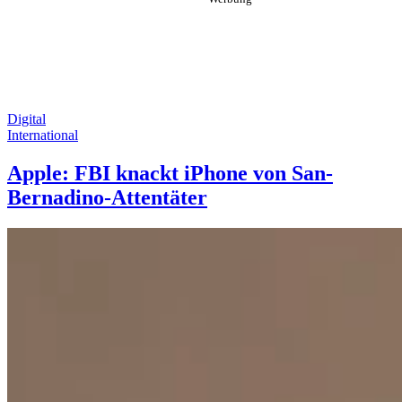
Digital
International
Apple: FBI knackt iPhone von San-
Bernadino-Attentäter