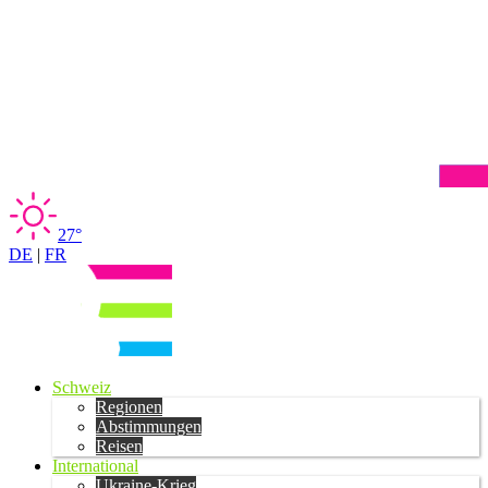
27°
DE
|
FR
Schweiz
Regionen
Abstimmungen
Reisen
International
Ukraine-Krieg