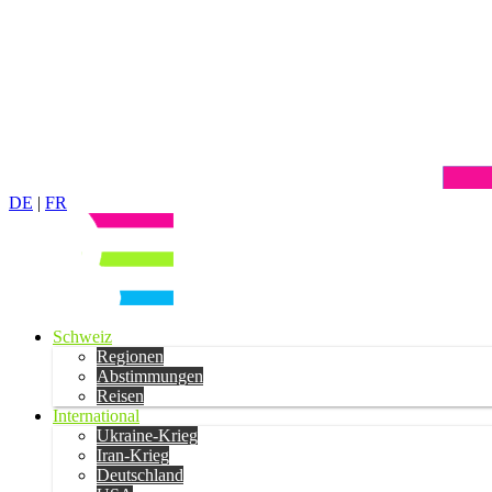
DE
|
FR
Schweiz
Regionen
Abstimmungen
Reisen
International
Ukraine-Krieg
Iran-Krieg
Deutschland