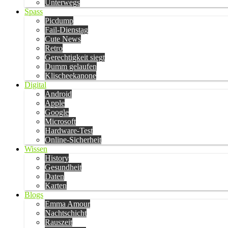
Unterwegs
Spass
Picdump
Fail-Dienstag
Cute News
Retro
Gerechtigkeit siegt
Dumm gelaufen
Klischeekanone
Digital
Android
Apple
Google
Microsoft
Hardware-Test
Online-Sicherheit
Wissen
History
Gesundheit
Daten
Karten
Blogs
Emma Amour
Nachtschicht
Rauszeit