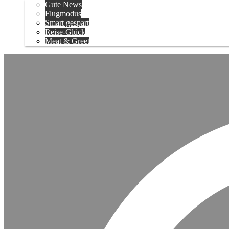
Gute News
Flugmodus
Smart gespart
Reise-Glück
Meat & Greet