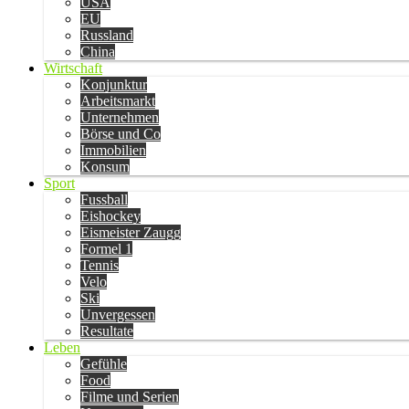
USA
EU
Russland
China
Wirtschaft
Konjunktur
Arbeitsmarkt
Unternehmen
Börse und Co
Immobilien
Konsum
Sport
Fussball
Eishockey
Eismeister Zaugg
Formel 1
Tennis
Velo
Ski
Unvergessen
Resultate
Leben
Gefühle
Food
Filme und Serien