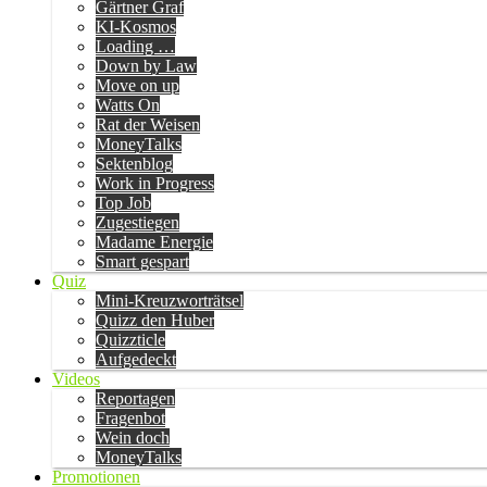
Gärtner Graf
KI-Kosmos
Loading …
Down by Law
Move on up
Watts On
Rat der Weisen
MoneyTalks
Sektenblog
Work in Progress
Top Job
Zugestiegen
Madame Energie
Smart gespart
Quiz
Mini-Kreuzworträtsel
Quizz den Huber
Quizzticle
Aufgedeckt
Videos
Reportagen
Fragenbot
Wein doch
MoneyTalks
Promotionen