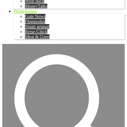
Wein doch
MoneyTalks
Promotionen
Gute News
Flugmodus
Smart gespart
Reise-Glück
Meat & Greet