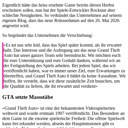
Eigentlich hätte das heiss ersehnte Game bereits diesen Herbst
erscheinen sollen, nun hat der Spiele-Entwickler Rockstar aber
schlechte Neuigkeiten. So verkündet das Unternehmen auf seinem
eigenen Blog, dass das neue Releasedatum auf den 26. Mai 2026
angesetzt wird.
So begründet das Unternehmen die Verschiebung:
«Es tut uns sehr leid, dass das Spiel später kommt, als ihr erwartet
habt. Das Interesse und die Aufregung um das neue Grand Theft
Auto hat unser ganzes Team sehr beeindruckt. Wir möchten euch
für eure Unterstützung und eure Geduld danken, während wir an
der Fertigstellung des Spiels arbeiten. Bei jedem Spiel, das wir
veröffentlicht haben, war es immer unser Ziel, eure Erwartungen zu
übertreffen, und Grand Theft Auto 6 bildet da keine Ausnahme. Wir
hoffen, ihr versteht, dass wir diese zusätzliche Zeit brauchen, um
die Qualität zu liefern, die ihr erwartet und verdient»
GTA setzte Massstäbe
«Grand Theft Auto» ist eine der bekanntesten Videospielserien
weltweit und wurde erstmals 1997 veröffentlicht. Das Besondere an
dem Game ist die enorme spielerische Freiheit: Die offene Spielwelt
kann frei erkundet werden, abseits der Hauptmissionen gibt es