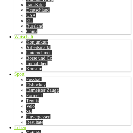
Iran-Krieg
Deutschland
USA
EU
Russland
China
Wirtschaft
Konjunktur
Arbeitsmarkt
Unternehmen
Börse und Co
Immobilien
Konsum
Sport
Fussball
Eishockey
Eismeister Zaugg
Formel 1
Tennis
Velo
Ski
Unvergessen
Resultate
Leben
Gefühle