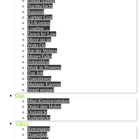
Emma Amour
Nachtschicht
Rauszeit
Gärtner Graf
KI-Kosmos
Loading …
Down by Law
Move on up
Watts On
Rat der Weisen
MoneyTalks
Sektenblog
Work in Progress
Top Job
Zugestiegen
Madame Energie
Smart gespart
Quiz
Mini-Kreuzworträtsel
Quizz den Huber
Quizzticle
Aufgedeckt
Videos
Reportagen
Fragenbot