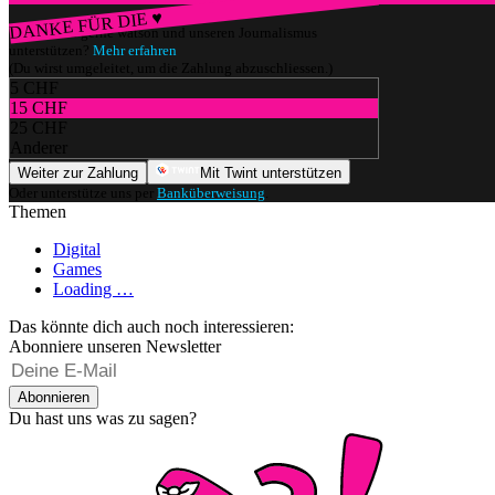
DANKE FÜR DIE ♥
Würdest du gerne watson und unseren Journalismus
unterstützen?
Mehr erfahren
(Du wirst umgeleitet, um die Zahlung abzuschliessen.)
5 CHF
15 CHF
25 CHF
Anderer
Weiter zur Zahlung
Mit Twint unterstützen
Oder unterstütze uns per
Banküberweisung
.
Themen
Digital
Games
Loading …
Das könnte dich auch noch interessieren:
Abonniere unseren Newsletter
Abonnieren
Du hast uns was zu sagen?