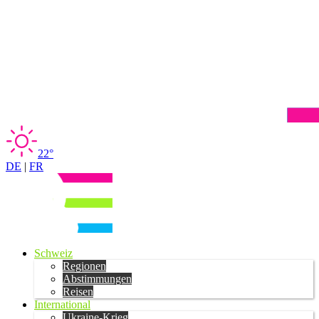
22°
DE
|
FR
Schweiz
Regionen
Abstimmungen
Reisen
International
Ukraine-Krieg