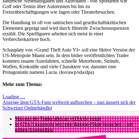
zahlreiche Nebenaufgaben und Aktivitäten - von Sportarten wie
Golf oder Tennis über Autorennen bis hin zu
Freizeitbeschäftigungen wie Jagen oder Theaterbesuchen.
Die Handlung ist oft von satirischen und gesellschaftskritischen
Elementen geprägt und wird durch filmreife Zwischensequenzen
erzählt. Die Spielfiguren arbeiten sich meist in einer
Verbrecherkarriere hoch.
Schauplatz von «Grand Theft Auto VI» soll eine fiktive Version der
US-Metropole Miami sein. In dem bisher veröffentlichten Trailer
kommen rasante Autofahrten, schnelle Motorboote, Strände,
Waffen, Krokodile und viele Charaktere vor, darunter eine
Protagonistin namens Lucia. (leo/awp/sda/dpa)
Mehr zum Thema:
Loading …
Anzeige lässt GTA-Fans weltweit aufhorchen – nun äussert sich der
Schweizer Onlinehändler
Was uns der Trailer alles zu «GTA 6» verrät
In GTA 5 kannst du jetzt eine Baloise-Filiale besuchen – mit
echten Angestellten