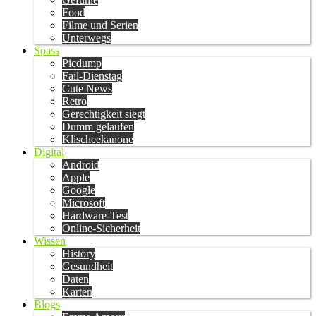
Food
Filme und Serien
Unterwegs
Spass
Picdump
Fail-Dienstag
Cute News
Retro
Gerechtigkeit siegt
Dumm gelaufen
Klischeekanone
Digital
Android
Apple
Google
Microsoft
Hardware-Test
Online-Sicherheit
Wissen
History
Gesundheit
Daten
Karten
Blogs