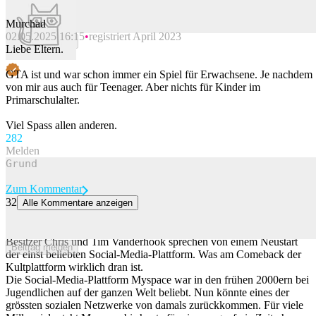
Murchad
02.05.2025 16:15
registriert April 2023
Beitrag melden
Liebe Eltern.
GTA ist und war schon immer ein Spiel für Erwachsene. Je nachdem
von mir aus auch für Teenager. Aber nichts für Kinder im
Primarschulalter.
Viel Spass allen anderen.
28
2
Melden
Zum Kommentar
32
Alle Kommentare anzeigen
Myspace könnte bald ein Comeback feiern
Millennials können sich vielleicht bald freuen, denn die Myspace-
Besitzer Chris und Tim Vanderhook sprechen von einem Neustart
Beitrag melden
der einst beliebten Social-Media-Plattform. Was am Comeback der
Kultplattform wirklich dran ist.
Die Social-Media-Plattform Myspace war in den frühen 2000ern bei
Jugendlichen auf der ganzen Welt beliebt. Nun könnte eines der
grössten sozialen Netzwerke von damals zurückkommen. Für viele