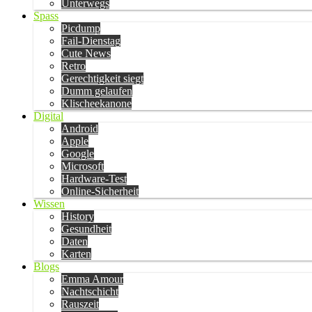
Unterwegs
Spass
Picdump
Fail-Dienstag
Cute News
Retro
Gerechtigkeit siegt
Dumm gelaufen
Klischeekanone
Digital
Android
Apple
Google
Microsoft
Hardware-Test
Online-Sicherheit
Wissen
History
Gesundheit
Daten
Karten
Blogs
Emma Amour
Nachtschicht
Rauszeit