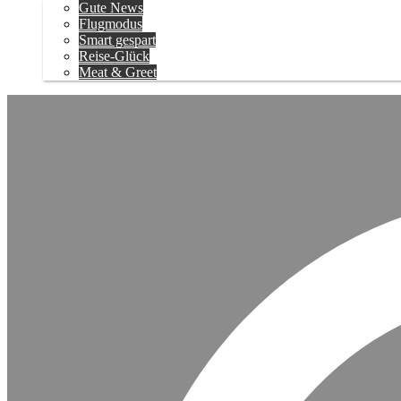
Gute News
Flugmodus
Smart gespart
Reise-Glück
Meat & Greet