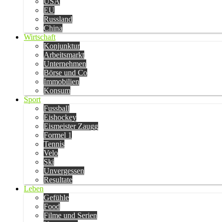
USA
EU
Russland
China
Wirtschaft
Konjunktur
Arbeitsmarkt
Unternehmen
Börse und Co
Immobilien
Konsum
Sport
Fussball
Eishockey
Eismeister Zaugg
Formel 1
Tennis
Velo
Ski
Unvergessen
Resultate
Leben
Gefühle
Food
Filme und Serien