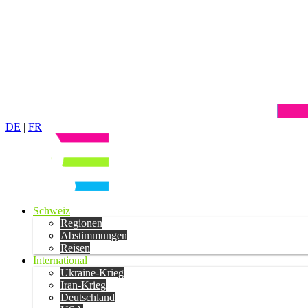
DE
|
FR
Schweiz
Regionen
Abstimmungen
Reisen
International
Ukraine-Krieg
Iran-Krieg
Deutschland