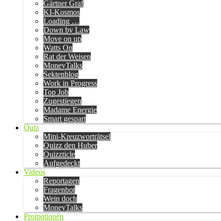
Gärtner Graf
KI-Kosmos
Loading …
Down by Law
Move on up
Watts On
Rat der Weisen
MoneyTalks
Sektenblog
Work in Progress
Top Job
Zugestiegen
Madame Energie
Smart gespart
Quiz
Mini-Kreuzworträtsel
Quizz den Huber
Quizzticle
Aufgedeckt
Videos
Reportagen
Fragenbot
Wein doch
MoneyTalks
Promotionen