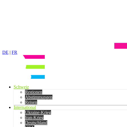
DE
|
FR
Schweiz
Regionen
Abstimmungen
Reisen
International
Ukraine-Krieg
Iran-Krieg
Deutschland