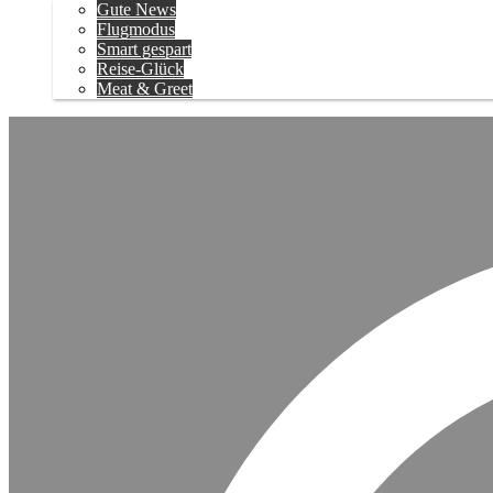
Gute News
Flugmodus
Smart gespart
Reise-Glück
Meat & Greet