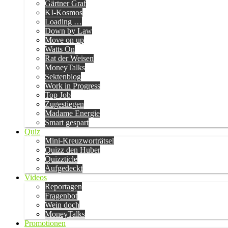
Gärtner Graf
KI-Kosmos
Loading …
Down by Law
Move on up
Watts On
Rat der Weisen
MoneyTalks
Sektenblog
Work in Progress
Top Job
Zugestiegen
Madame Energie
Smart gespart
Quiz
Mini-Kreuzworträtsel
Quizz den Huber
Quizzticle
Aufgedeckt
Videos
Reportagen
Fragenbot
Wein doch
MoneyTalks
Promotionen