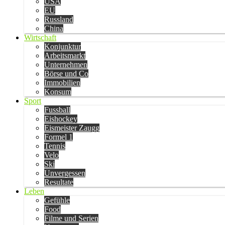
USA
EU
Russland
China
Wirtschaft
Konjunktur
Arbeitsmarkt
Unternehmen
Börse und Co
Immobilien
Konsum
Sport
Fussball
Eishockey
Eismeister Zaugg
Formel 1
Tennis
Velo
Ski
Unvergessen
Resultate
Leben
Gefühle
Food
Filme und Serien