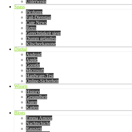
Unterwegs
Spass
Picdump
Fail-Dienstag
Cute News
Retro
Gerechtigkeit siegt
Dumm gelaufen
Klischeekanone
Digital
Android
Apple
Google
Microsoft
Hardware-Test
Online-Sicherheit
Wissen
History
Gesundheit
Daten
Karten
Blogs
Emma Amour
Nachtschicht
Rauszeit