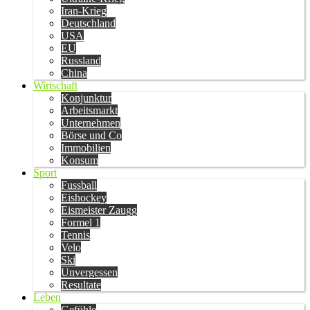
Iran-Krieg
Deutschland
USA
EU
Russland
China
Wirtschaft
Konjunktur
Arbeitsmarkt
Unternehmen
Börse und Co
Immobilien
Konsum
Sport
Fussball
Eishockey
Eismeister Zaugg
Formel 1
Tennis
Velo
Ski
Unvergessen
Resultate
Leben
Gefühle