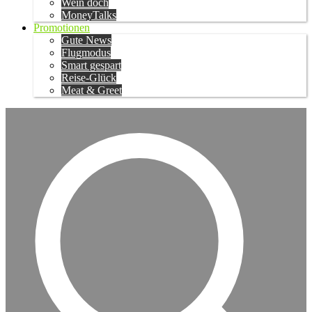
Wein doch
MoneyTalks
Promotionen
Gute News
Flugmodus
Smart gespart
Reise-Glück
Meat & Greet