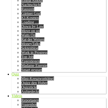
Emma Amour
Nachtschicht
Rauszeit
Gärtner Graf
KI-Kosmos
Loading …
Down by Law
Move on up
Watts On
Rat der Weisen
MoneyTalks
Sektenblog
Work in Progress
Top Job
Zugestiegen
Madame Energie
Smart gespart
Quiz
Mini-Kreuzworträtsel
Quizz den Huber
Quizzticle
Aufgedeckt
Videos
Reportagen
Fragenbot