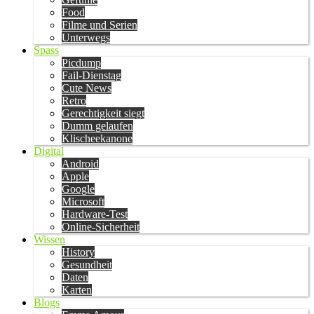
Food
Filme und Serien
Unterwegs
Spass
Picdump
Fail-Dienstag
Cute News
Retro
Gerechtigkeit siegt
Dumm gelaufen
Klischeekanone
Digital
Android
Apple
Google
Microsoft
Hardware-Test
Online-Sicherheit
Wissen
History
Gesundheit
Daten
Karten
Blogs