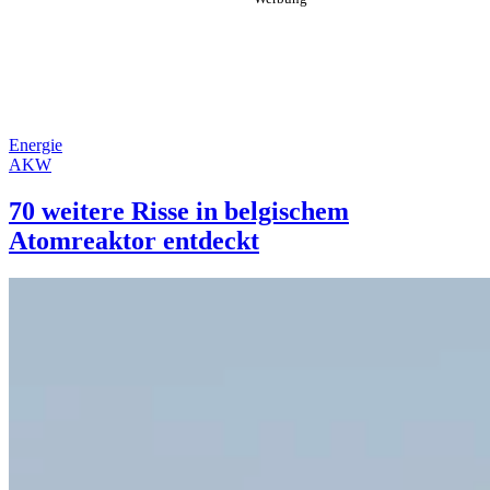
Energie
AKW
70 weitere Risse in belgischem
Atomreaktor entdeckt