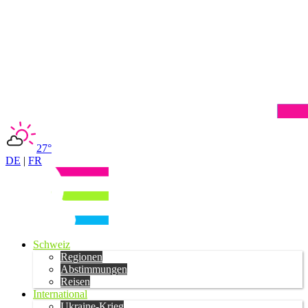
27°
DE
|
FR
Schweiz
Regionen
Abstimmungen
Reisen
International
Ukraine-Krieg