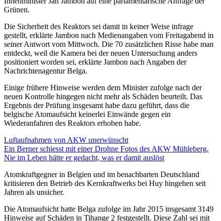
Innenminister Jan Jambon auf eine parlamentarische Anfrage der
Grünen.
Die Sicherheit des Reaktors sei damit in keiner Weise infrage
gestellt, erklärte Jambon nach Medienangaben vom Freitagabend in
seiner Antwort vom Mittwoch. Die 70 zusätzlichen Risse habe man
entdeckt, weil die Kamera bei der neuen Untersuchung anders
positioniert worden sei, erklärte Jambon nach Angaben der
Nachrichtenagentur Belga.
Einige frühere Hinweise werden dem Minister zufolge nach der
neuen Kontrolle hingegen nicht mehr als Schäden beurteilt. Das
Ergebnis der Prüfung insgesamt habe dazu geführt, dass die
belgische Atomaufsicht keinerlei Einwände gegen ein
Wiederanfahren des Reaktors erhoben habe.
Luftaufnahmen von AKW unerwünscht
Ein Berner schiesst mit einer Drohne Fotos des AKW Mühleberg.
Nie im Leben hätte er gedacht, was er damit auslöst
Atomkraftgegner in Belgien und im benachbarten Deutschland
kritisieren den Betrieb des Kernkraftwerks bei Huy hingehen seit
Jahren als unsicher.
Die Atomaufsicht hatte Belga zufolge im Jahr 2015 insgesamt 3149
Hinweise auf Schäden in Tihange 2 festgestellt. Diese Zahl sei mit