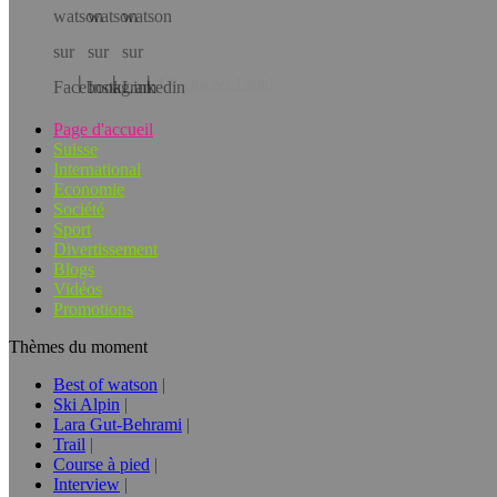
Téléchargez l’app!
Page d'accueil
Suisse
International
Economie
Société
Sport
Divertissement
Blogs
Vidéos
Promotions
Thèmes du moment
Best of watson
Ski Alpin
Lara Gut-Behrami
Trail
Course à pied
Interview