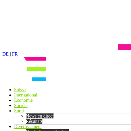
DE
|
FR
Suisse
International
Economie
Société
Sport
News en direct
Résultats
Divertissement