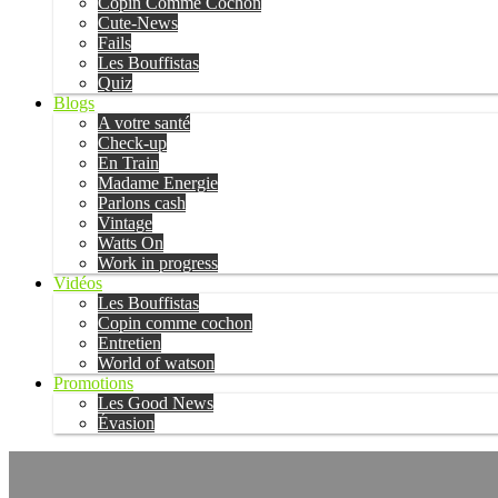
Copin Comme Cochon
Cute-News
Fails
Les Bouffistas
Quiz
Blogs
A votre santé
Check-up
En Train
Madame Energie
Parlons cash
Vintage
Watts On
Work in progress
Vidéos
Les Bouffistas
Copin comme cochon
Entretien
World of watson
Promotions
Les Good News
Évasion