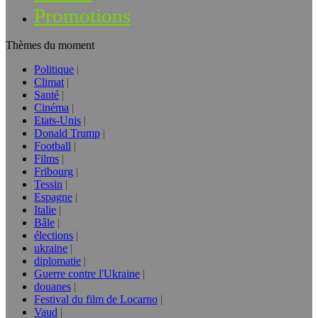
Promotions
Thèmes du moment
Politique
Climat
Santé
Cinéma
Etats-Unis
Donald Trump
Football
Films
Fribourg
Tessin
Espagne
Italie
Bâle
élections
ukraine
diplomatie
Guerre contre l'Ukraine
douanes
Festival du film de Locarno
Vaud