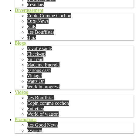
Résultats
Divertissement
Copin Comme Cochon
Cute-News
Fails
Les Bouffistas
Quiz
Blogs
A votre santé
Check-up
En Train
Madame Energie
Parlons cash
Vintage
Watts On
Work in progress
Vidéos
Les Bouffistas
Copin comme cochon
Entretien
World of watson
Promotions
Les Good News
Évasion