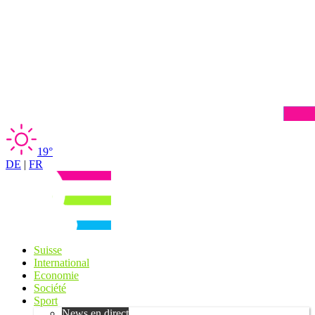
19°
DE
|
FR
Suisse
International
Economie
Société
Sport
News en direct