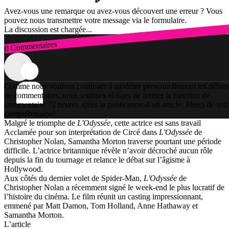
Avez-vous une remarque ou avez-vous découvert une erreur ? Vous
pouvez nous transmettre votre message via le formulaire.
La discussion est chargée...
0 Commentaires
Connexion
Comme nous voulons continuer à modérer personnellement les débats
de commentaires, nous sommes obligés de fermer la fonction de
commentaire 72 heures après la publication d’un article. Merci de vot
compréhension!
Malgré le triomphe de
L'Odyssée
, cette actrice est sans travail
Acclamée pour son interprétation de Circé dans
L'Odyssée
de
Christopher Nolan, Samantha Morton traverse pourtant une période
difficile. L’actrice britannique révèle n’avoir décroché aucun rôle
depuis la fin du tournage et relance le débat sur l’âgisme à
Hollywood.
Aux côtés du dernier volet de Spider-Man,
L'Odyssée
de
Christopher Nolan a récemment signé le week-end le plus lucratif de
l’histoire du cinéma. Le film réunit un casting impressionnant,
emmené par Matt Damon, Tom Holland, Anne Hathaway et
Samantha Morton.
L’article