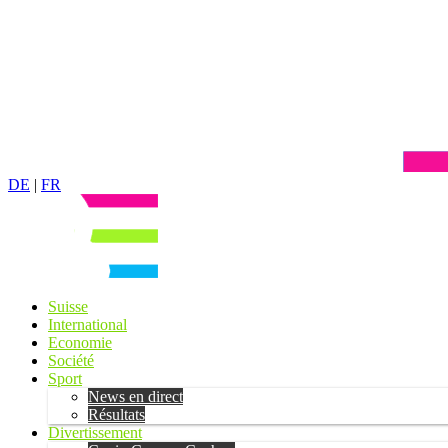
DE
|
FR
Suisse
International
Economie
Société
Sport
News en direct
Résultats
Divertissement