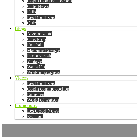
Copin Comme Cochon
Cute-News
Fails
Les Bouffistas
Quiz
Blogs
A votre santé
Check-up
En Train
Madame Energie
Parlons cash
Vintage
Watts On
Work in progress
Vidéos
Les Bouffistas
Copin comme cochon
Entretien
World of watson
Promotions
Les Good News
Évasion