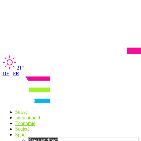
21°
DE
|
FR
Suisse
International
Economie
Société
Sport
News en direct