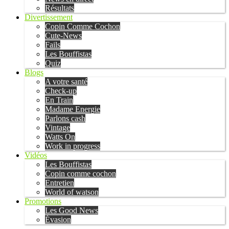
Résultats
Divertissement
Copin Comme Cochon
Cute-News
Fails
Les Bouffistas
Quiz
Blogs
A votre santé
Check-up
En Train
Madame Energie
Parlons cash
Vintage
Watts On
Work in progress
Vidéos
Les Bouffistas
Copin comme cochon
Entretien
World of watson
Promotions
Les Good News
Évasion