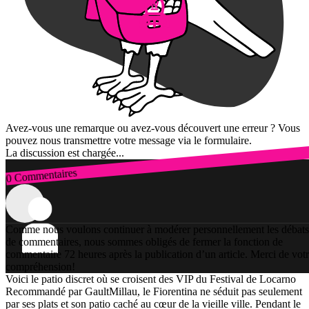
Avez-vous une remarque ou avez-vous découvert une erreur ? Vous
pouvez nous transmettre votre message via le formulaire.
La discussion est chargée...
0 Commentaires
Connexion
Comme nous voulons continuer à modérer personnellement les débats
de commentaires, nous sommes obligés de fermer la fonction de
commentaire 72 heures après la publication d’un article. Merci de vot
compréhension!
Voici le patio discret où se croisent des VIP du Festival de Locarno
Recommandé par GaultMillau, le Fiorentina ne séduit pas seulement
par ses plats et son patio caché au cœur de la vieille ville. Pendant le