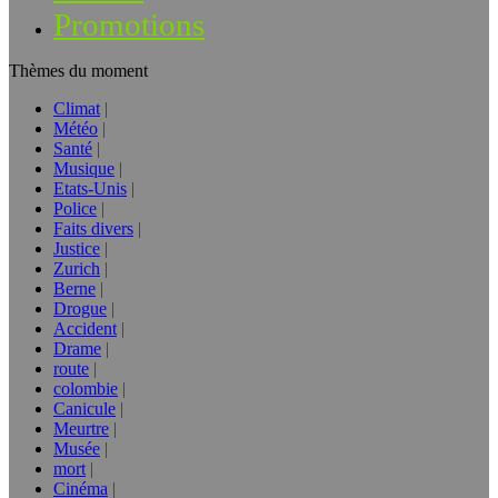
Promotions
Thèmes du moment
Climat
Météo
Santé
Musique
Etats-Unis
Police
Faits divers
Justice
Zurich
Berne
Drogue
Accident
Drame
route
colombie
Canicule
Meurtre
Musée
mort
Cinéma