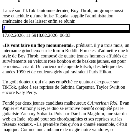
Lancé sur TikTok l'automne dernier, Boy Throb, un groupe aussi
rose et acidulé qu'une fraise Tagada, supplie l'administration
américaine de les laisser enfin se réunir.
0
17.02.2026, 11:59
18.02.2026, 06:03
«Ils vont faire un flop monumental»
, prédisait, il y a trois mois, un
internaute grincheux sur le forum Reddit. Force est d'admettre que le
style de Boy Throb, composé de quatre jeunes hommes affublés de
survêtements en velours rose bonbon et de baskets jaunes, est pour
le moins... criard. Un curieux mélange de kitsch, d'esthétique des
années 1990 et de couleurs girly qui raviraient Paris Hilton.
Un goût douteux qui n'a pas empêché ce quatuor d'exposer sur
TikTok, grâce à ses reprises de Sabrina Carpenter, Taylor Swift ou
encore Katy Perry.
Fondé par deux jeunes candidats malheureux d'
American Idol
, Evan
Papier et Anthony Key, le duo se retrouve bientôt complété par le
guitariste Zachary Sobania. Puis par Darshan Magdum, une star du
web en Inde, réputé pour ses chorégraphies et ses reprises sur les
réseaux sociaux. «La première fois qu’on a chanté ensemble, c'était
magique. Comme une ambiance de magie noire vaudou», se