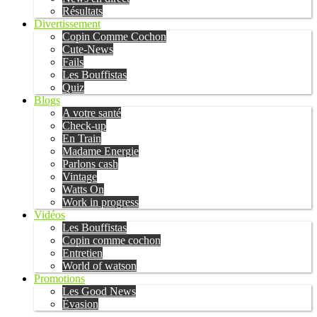
Résultats
Divertissement
Copin Comme Cochon
Cute-News
Fails
Les Bouffistas
Quiz
Blogs
A votre santé
Check-up
En Train
Madame Energie
Parlons cash
Vintage
Watts On
Work in progress
Vidéos
Les Bouffistas
Copin comme cochon
Entretien
World of watson
Promotions
Les Good News
Évasion