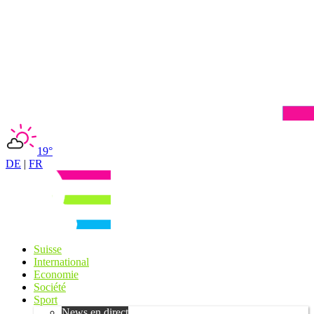
19°
DE
|
FR
Suisse
International
Economie
Société
Sport
News en direct