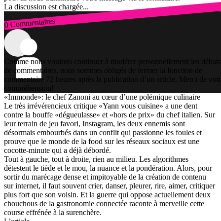
La discussion est chargée...
0 Commentaires
Connexion
Comme nous voulons continuer à modérer personnellement les débats
de commentaires, nous sommes obligés de fermer la fonction de
commentaire 72 heures après la publication d’un article. Merci de vot
compréhension!
«Immonde»: le chef Zanoni au cœur d’une polémique culinaire
Le très irrévérencieux critique «Yann vous cuisine» a une dent
contre la bouffe «dégueulasse» et «hors de prix» du chef italien. Sur
leur terrain de jeu favori, Instagram, les deux ennemis sont
désormais embourbés dans un conflit qui passionne les foules et
prouve que le monde de la food sur les réseaux sociaux est une
cocotte-minute qui a déjà débordé.
Tout à gauche, tout à droite, rien au milieu. Les algorithmes
détestent le tiède et le mou, la nuance et la pondération. Alors, pour
sortir du marécage dense et impitoyable de la création de contenu
sur internet, il faut souvent crier, danser, pleurer, rire, aimer, critiquer
plus fort que son voisin. Et la guerre qui oppose actuellement deux
chouchous de la gastronomie connectée raconte à merveille cette
course effrénée à la surenchère.