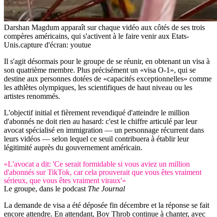
Darshan Magdum apparaît sur chaque vidéo aux côtés de ses trois
compères américains, qui s'activent à le faire venir aux Etats-
Unis.
capture d'écran: youtue
Il s'agit désormais pour le groupe de se réunir, en obtenant un visa à
son quatrième membre. Plus précisément un «visa O-1», qui se
destine aux personnes dotées de «capacités exceptionnelles» comme
les athlètes olympiques, les scientifiques de haut niveau ou les
artistes renommés.
L'objectif initial et fièrement revendiqué d'atteindre le million
d'abonnés ne doit rien au hasard: c'est le chiffre articulé par leur
avocat spécialisé en immigration — un personnage récurrent dans
leurs vidéos — selon lequel ce seuil contribuera à établir leur
légitimité auprès du gouvernement américain.
«L'avocat a dit: 'Ce serait formidable si vous aviez un million
d'abonnés sur TikTok, car cela prouverait que vous êtes vraiment
sérieux, que vous êtes vraiment viraux'»
Le groupe, dans le podcast
The Journal
La demande de visa a été déposée fin décembre et la réponse se fait
encore attendre. En attendant, Boy Throb continue à chanter, avec