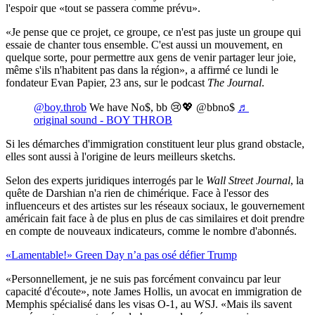
l'espoir que «tout se passera comme prévu».
«Je pense que ce projet, ce groupe, ce n'est pas juste un groupe qui
essaie de chanter tous ensemble. C'est aussi un mouvement, en
quelque sorte, pour permettre aux gens de venir partager leur joie,
même s'ils n'habitent pas dans la région», a affirmé ce lundi le
fondateur Evan Papier, 23 ans, sur le podcast
The Journal
.
@boy.throb
We have No$, bb 😢💖 @bbno$
♬
original sound - BOY THROB
Si les démarches d'immigration constituent leur plus grand obstacle,
elles sont aussi à l'origine de leurs meilleurs sketchs.
Selon des experts juridiques interrogés par le
Wall Street Journal
, la
quête de Darshian n'a rien de chimérique. Face à l'essor des
influenceurs et des artistes sur les réseaux sociaux, le gouvernement
américain fait face à de plus en plus de cas similaires et doit prendre
en compte de nouveaux indicateurs, comme le nombre d'abonnés.
«Lamentable!» Green Day n’a pas osé défier Trump
«Personnellement, je ne suis pas forcément convaincu par leur
capacité d'écoute», note James Hollis, un avocat en immigration de
Memphis spécialisé dans les visas O-1, au WSJ. «Mais ils savent