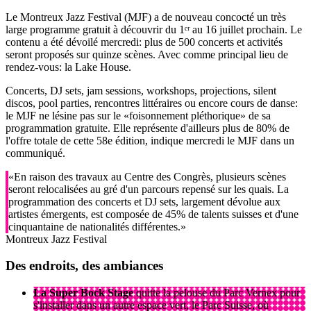
Le Montreux Jazz Festival (MJF) a de nouveau concocté un très
large programme gratuit à découvrir du 1ᵉʳ au 16 juillet prochain. Le
contenu a été dévoilé mercredi: plus de 500 concerts et activités
seront proposés sur quinze scènes. Avec comme principal lieu de
rendez-vous: la Lake House.
Concerts, DJ sets, jam sessions, workshops, projections, silent
discos, pool parties, rencontres littéraires ou encore cours de danse:
le MJF ne lésine pas sur le «foisonnement pléthorique» de sa
programmation gratuite. Elle représente d'ailleurs plus de 80% de
l'offre totale de cette 58e édition, indique mercredi le MJF dans un
communiqué.
«En raison des travaux au Centre des Congrès, plusieurs scènes
seront relocalisées au gré d'un parcours repensé sur les quais. La
programmation des concerts et DJ sets, largement dévolue aux
artistes émergents, est composée de 45% de talents suisses et d'une
cinquantaine de nationalités différentes.»
Montreux Jazz Festival
Des endroits, des ambiances
La Super Bock Stage
quitte la pelouse du Parc Vernex pour
s'installer dans un autre espace vert, le Parc Suisse, où