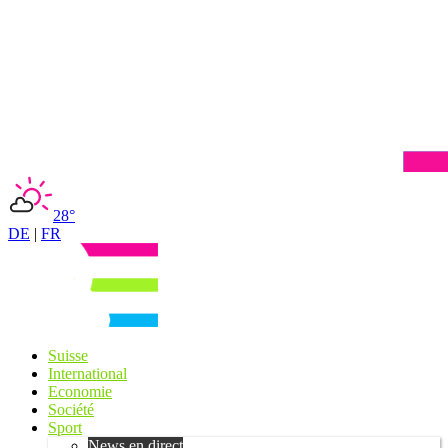
28°
DE
|
FR
Suisse
International
Economie
Société
Sport
News en direct