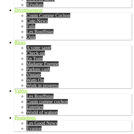
Résultats
Divertissement
Copin Comme Cochon
Cute-News
Fails
Les Bouffistas
Quiz
Blogs
A votre santé
Check-up
En Train
Madame Energie
Parlons cash
Vintage
Watts On
Work in progress
Vidéos
Les Bouffistas
Copin comme cochon
Entretien
World of watson
Promotions
Les Good News
Évasion