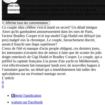
Comme nous voulons continuer à modérer personnellement les débats
de commentaires, nous sommes obligés de fermer la fonction de
commentaire 72 heures après la publication d’un article. Merci de vot
compréhension!
1
Afficher tous les commentaires
Ce couple ultra célèbre s'est-il marié en secret? Un détail intrigue
Alors qu'ils gambadent amoureusement dans les rues de Paris,
l'acteur Bradley Cooper et le top model Gigi Hadid ont défrayé (un
peu) malgré eux la chronique. Le couple, farouchement discret,
aurait-il franchi une étape supérieure?
Creux de l'été et manque d'actu people obligent, ces derniers jours,
les internautes n'avaient rien de mieux à faire que de scruter les jolis
doigts entrelacés de Gigi Hadid et Bradley Cooper. Le couple, qui a
préféré la capitale française à la proue d'un yacht en Méditerranée,
s'est effectivement fait remarquer lundi avec de nouvelles bagues à
l’annulaire gauche, un détail qui a immédiatement fait naître des
spéculations sur un éventuel mariage secret.
L’article
0
0
Obtenir l'application
watson sur Facebook