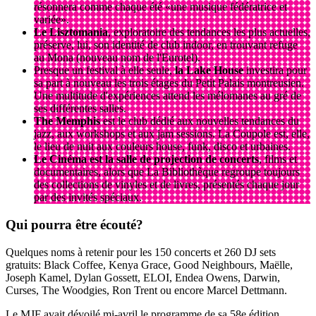
résonnera comme chaque été «une musique fédératrice et
variée».
Le Lisztomania
, exploratoire des tendances les plus actuelles,
préserve, lui, son identité de club indoor, en trouvant refuge
au Mona (nouveau nom de l'Eurotel).
Presque un festival à elle seule,
la Lake House
investira pour
sa part à nouveau les trois étages du Petit Palais montreusien.
Une multitude d'expériences attend les mélomanes au gré de
ses différentes salles.
The Memphis
est le club dédié aux nouvelles tendances du
jazz, aux workshops et aux jam sessions. La Coupole est, elle,
le lieu de nuit aux couleurs house, funk, disco et urbaines.
Le Cinéma est la salle de projection de concerts
, films et
documentaires, alors que La Bibliothèque regroupe toujours
des collections de vinyles et de livres, présentés chaque jour
par des invités spéciaux.
Qui pourra être écouté?
Quelques noms à retenir pour les 150 concerts et 260 DJ sets
gratuits: Black Coffee, Kenya Grace, Good Neighbours, Maëlle,
Joseph Kamel, Dylan Gossett, ELOI, Endea Owens, Darwin,
Curses, The Woodgies, Ron Trent ou encore Marcel Dettmann.
Le MJF avait dévoilé mi-avril le programme de sa 58e édition.