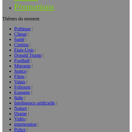
Promotions
Thèmes du moment
Politique
Climat
Santé
Cinéma
Etats-Unis
Donald Trump
Football
Migrants
Justice
Films
Valais
Fribourg
Espagne
Italie
Intelligence artificielle
Nature
Drame
Vidéo
immigration
Police