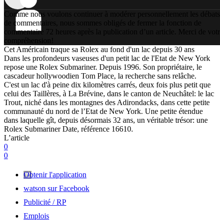
Comme nous voulons continuer à modérer personnellement les débats
de commentaires, nous sommes obligés de fermer la fonction de
commentaire 72 heures après la publication d’un article. Merci de vot
compréhension!
Cet Américain traque sa Rolex au fond d'un lac depuis 30 ans
Dans les profondeurs vaseuses d'un petit lac de l'Etat de New York
repose une Rolex Submariner. Depuis 1996. Son propriétaire, le
cascadeur hollywoodien Tom Place, la recherche sans relâche.
C'est un lac d'à peine dix kilomètres carrés, deux fois plus petit que
celui des Taillères, à La Brévine, dans le canton de Neuchâtel: le lac
Trout, niché dans les montagnes des Adirondacks, dans cette petite
communauté du nord de l’Etat de New York. Une petite étendue
dans laquelle gît, depuis désormais 32 ans, un véritable trésor: une
Rolex Submariner Date, référence 16610.
L’article
0
0
Obtenir l'application
watson sur Facebook
Publicité / RP
Emplois