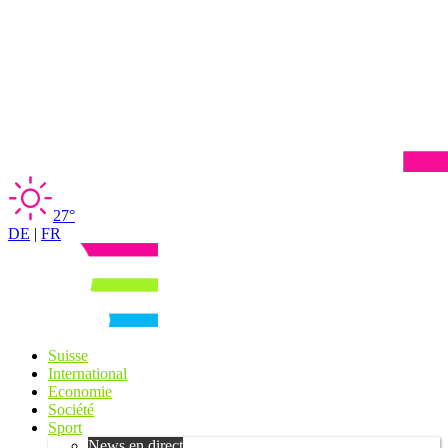
27°
DE
|
FR
Suisse
International
Economie
Société
Sport
News en direct