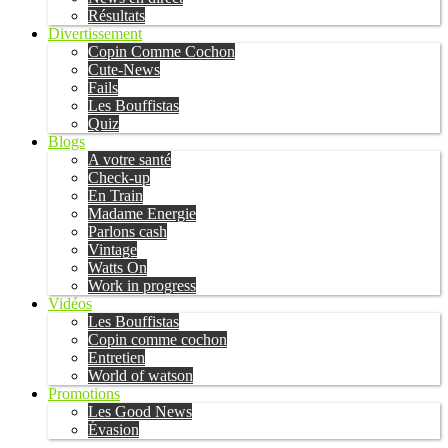
Résultats
Divertissement
Copin Comme Cochon
Cute-News
Fails
Les Bouffistas
Quiz
Blogs
A votre santé
Check-up
En Train
Madame Energie
Parlons cash
Vintage
Watts On
Work in progress
Vidéos
Les Bouffistas
Copin comme cochon
Entretien
World of watson
Promotions
Les Good News
Évasion