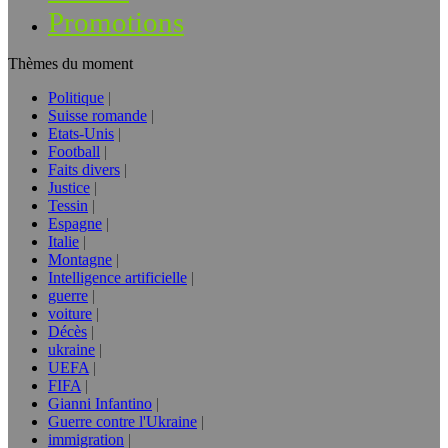
Promotions
Thèmes du moment
Politique
Suisse romande
Etats-Unis
Football
Faits divers
Justice
Tessin
Espagne
Italie
Montagne
Intelligence artificielle
guerre
voiture
Décès
ukraine
UEFA
FIFA
Gianni Infantino
Guerre contre l'Ukraine
immigration