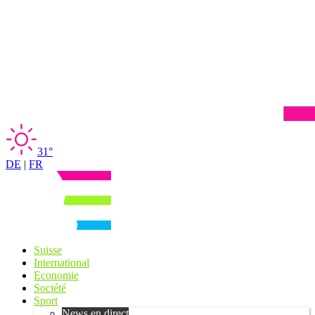
31°
DE
|
FR
Suisse
International
Economie
Société
Sport
News en direct