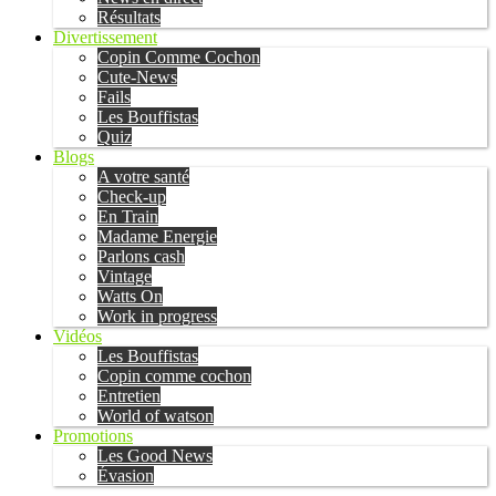
Résultats
Divertissement
Copin Comme Cochon
Cute-News
Fails
Les Bouffistas
Quiz
Blogs
A votre santé
Check-up
En Train
Madame Energie
Parlons cash
Vintage
Watts On
Work in progress
Vidéos
Les Bouffistas
Copin comme cochon
Entretien
World of watson
Promotions
Les Good News
Évasion