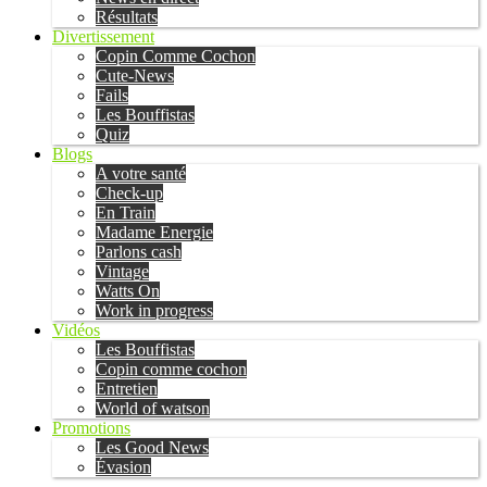
Résultats
Divertissement
Copin Comme Cochon
Cute-News
Fails
Les Bouffistas
Quiz
Blogs
A votre santé
Check-up
En Train
Madame Energie
Parlons cash
Vintage
Watts On
Work in progress
Vidéos
Les Bouffistas
Copin comme cochon
Entretien
World of watson
Promotions
Les Good News
Évasion