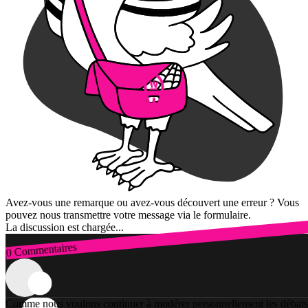
Avez-vous une remarque ou avez-vous découvert une erreur ? Vous
pouvez nous transmettre votre message via le formulaire.
La discussion est chargée...
0 Commentaires
Connexion
Comme nous voulons continuer à modérer personnellement les débats