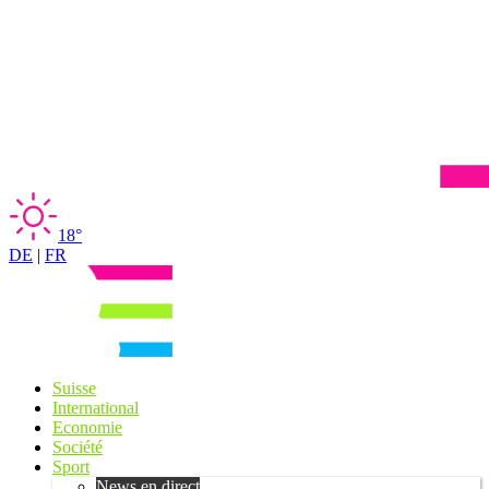
18°
DE
|
FR
Suisse
International
Economie
Société
Sport
News en direct