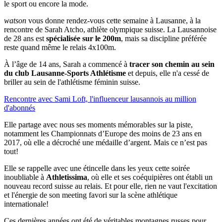
le sport ou encore la mode.
watson
vous donne rendez-vous cette semaine à Lausanne, à la
rencontre de Sarah Atcho, athlète olympique suisse. La Lausannoise
de 28 ans est
spécialisée sur le 200m
, mais sa discipline préférée
reste quand même le relais 4x100m.
À l’âge de 14 ans, Sarah a commencé à
tracer son chemin au sein
du club Lausanne-Sports Athlétisme
et depuis, elle n'a cessé de
briller au sein de l'athlétisme féminin suisse.
Rencontre avec Sami Loft, l'influenceur lausannois au million
d'abonnés
Elle partage avec nous ses moments mémorables sur la piste,
notamment les Championnats d’Europe des moins de 23 ans en
2017, où elle a décroché une médaille d’argent. Mais ce n’est pas
tout!
Elle se rappelle avec une étincelle dans les yeux cette soirée
inoubliable à
Athletissima
, où elle et ses coéquipières ont établi un
nouveau record suisse au relais. Et pour elle, rien ne vaut l'excitation
et l'énergie de son meeting favori sur la scène athlétique
internationale!
Ces dernières années ont été de véritables montagnes russes pour