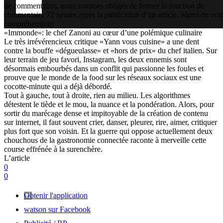
de commentaires, nous sommes obligés de fermer la fonction de
commentaire 72 heures après la publication d’un article. Merci de vot
compréhension!
«Immonde»: le chef Zanoni au cœur d’une polémique culinaire
Le très irrévérencieux critique «Yann vous cuisine» a une dent
contre la bouffe «dégueulasse» et «hors de prix» du chef italien. Sur
leur terrain de jeu favori, Instagram, les deux ennemis sont
désormais embourbés dans un conflit qui passionne les foules et
prouve que le monde de la food sur les réseaux sociaux est une
cocotte-minute qui a déjà débordé.
Tout à gauche, tout à droite, rien au milieu. Les algorithmes
détestent le tiède et le mou, la nuance et la pondération. Alors, pour
sortir du marécage dense et impitoyable de la création de contenu
sur internet, il faut souvent crier, danser, pleurer, rire, aimer, critiquer
plus fort que son voisin. Et la guerre qui oppose actuellement deux
chouchous de la gastronomie connectée raconte à merveille cette
course effrénée à la surenchère.
L’article
0
0
Obtenir l'application
watson sur Facebook