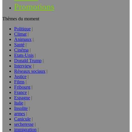
Promotions
Thèmes du moment
Politique
Climat
Animaux
Santé
Cinéma
Etats-Unis
Donald Trump
Interview
Réseaux sociaux
Justice
Films
Fribourg
France
Espagne
Italie
Insolite
armes
Canicule
secheresse
immigration