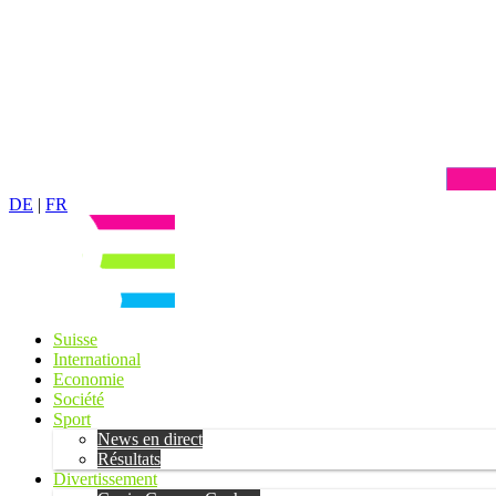
DE
|
FR
Suisse
International
Economie
Société
Sport
News en direct
Résultats
Divertissement