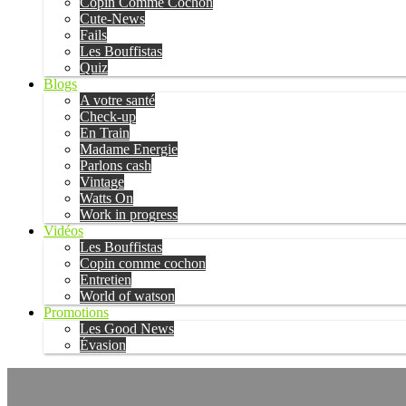
Copin Comme Cochon
Cute-News
Fails
Les Bouffistas
Quiz
Blogs
A votre santé
Check-up
En Train
Madame Energie
Parlons cash
Vintage
Watts On
Work in progress
Vidéos
Les Bouffistas
Copin comme cochon
Entretien
World of watson
Promotions
Les Good News
Évasion