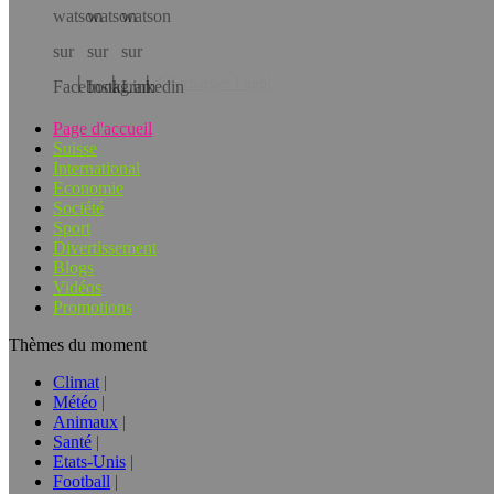
Téléchargez l’app!
Page d'accueil
Suisse
International
Economie
Société
Sport
Divertissement
Blogs
Vidéos
Promotions
Thèmes du moment
Climat
Météo
Animaux
Santé
Etats-Unis
Football