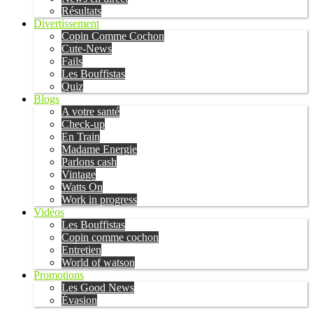
Résultats
Divertissement
Copin Comme Cochon
Cute-News
Fails
Les Bouffistas
Quiz
Blogs
A votre santé
Check-up
En Train
Madame Energie
Parlons cash
Vintage
Watts On
Work in progress
Vidéos
Les Bouffistas
Copin comme cochon
Entretien
World of watson
Promotions
Les Good News
Évasion