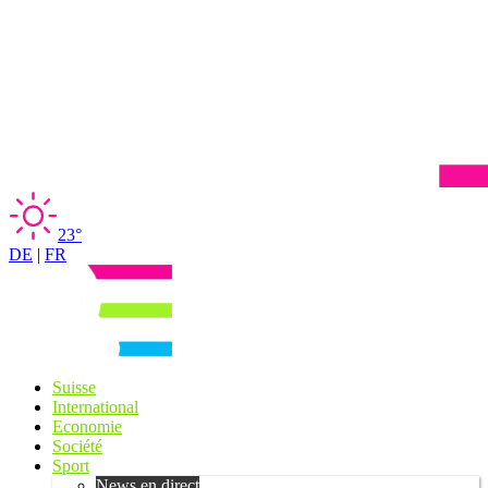
23°
DE
|
FR
Suisse
International
Economie
Société
Sport
News en direct