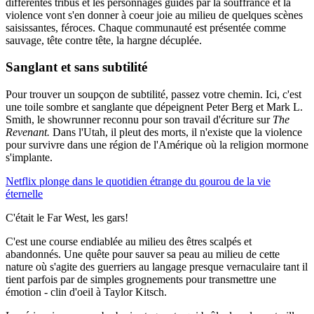
différentes tribus et les personnages guidés par la souffrance et la
violence vont s'en donner à coeur joie au milieu de quelques scènes
saisissantes, féroces. Chaque communauté est présentée comme
sauvage, tête contre tête, la hargne décuplée.
Sanglant et sans subtilité
Pour trouver un soupçon de subtilité, passez votre chemin. Ici, c'est
une toile sombre et sanglante que dépeignent Peter Berg et Mark L.
Smith, le showrunner reconnu pour son travail d'écriture sur
The
Revenant.
Dans l'Utah, il pleut des morts, il n'existe que la violence
pour survivre dans une région de l'Amérique où la religion mormone
s'implante.
Netflix plonge dans le quotidien étrange du gourou de la vie
éternelle
C'était le Far West, les gars!
C'est une course endiablée au milieu des êtres scalpés et
abandonnés. Une quête pour sauver sa peau au milieu de cette
nature où s'agite des guerriers au langage presque vernaculaire tant il
tient parfois par de simples grognements pour transmettre une
émotion - clin d'oeil à Taylor Kitsch.