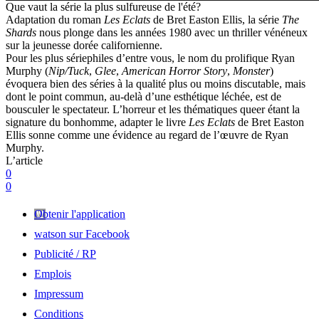
Que vaut la série la plus sulfureuse de l'été?
Adaptation du roman
Les Eclats
de Bret Easton Ellis, la série
The
Shards
nous plonge dans les années 1980 avec un thriller vénéneux
sur la jeunesse dorée californienne.
Pour les plus sériephiles d’entre vous, le nom du prolifique Ryan
Murphy (
Nip/Tuck
,
Glee
,
American Horror Story
,
Monster
)
évoquera bien des séries à la qualité plus ou moins discutable, mais
dont le point commun, au-delà d’une esthétique léchée, est de
bousculer le spectateur. L’horreur et les thématiques queer étant la
signature du bonhomme, adapter le livre
Les Eclats
de Bret Easton
Ellis sonne comme une évidence au regard de l’œuvre de Ryan
Murphy.
L’article
0
0
Obtenir l'application
watson sur Facebook
Publicité / RP
Emplois
Impressum
Conditions