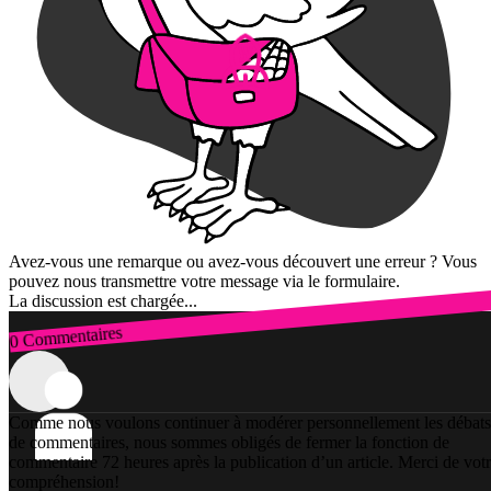
Avez-vous une remarque ou avez-vous découvert une erreur ? Vous
pouvez nous transmettre votre message via le formulaire.
La discussion est chargée...
0 Commentaires
Connexion
Comme nous voulons continuer à modérer personnellement les débats
de commentaires, nous sommes obligés de fermer la fonction de
commentaire 72 heures après la publication d’un article. Merci de vot
compréhension!