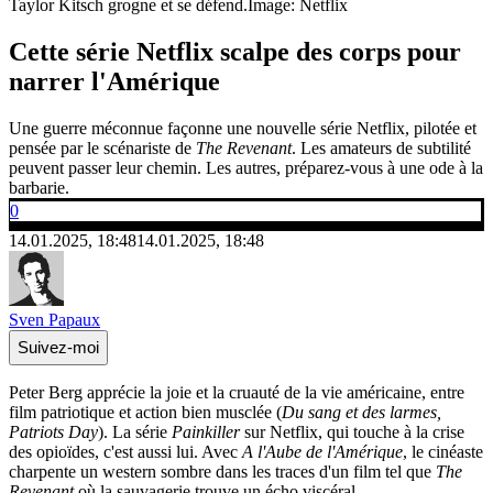
Taylor Kitsch grogne et se défend.
Image: Netflix
Cette série Netflix scalpe des corps pour
narrer l'Amérique
Une guerre méconnue façonne une nouvelle série Netflix, pilotée et
pensée par le scénariste de
The Revenant
. Les amateurs de subtilité
peuvent passer leur chemin. Les autres, préparez-vous à une ode à la
barbarie.
0
14.01.2025, 18:48
14.01.2025, 18:48
Sven Papaux
Suivez-moi
Peter Berg apprécie la joie et la cruauté de la vie américaine, entre
film patriotique et action bien musclée (
Du sang et des larmes,
Patriots Day
). La série
Painkiller
sur Netflix, qui touche à la crise
des opioïdes, c'est aussi lui. Avec
A l'Aube de l'Amérique
, le cinéaste
charpente un western sombre dans les traces d'un film tel que
The
Revenant
où la sauvagerie trouve un écho viscéral.