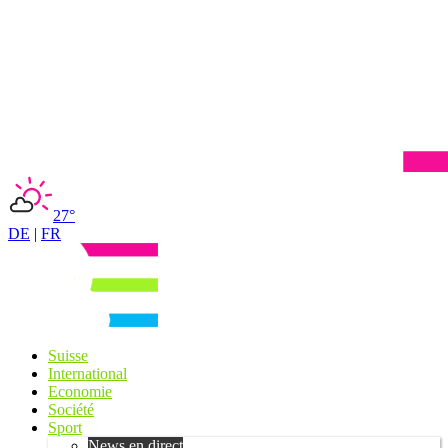
27°
DE
|
FR
Suisse
International
Economie
Société
Sport
News en direct