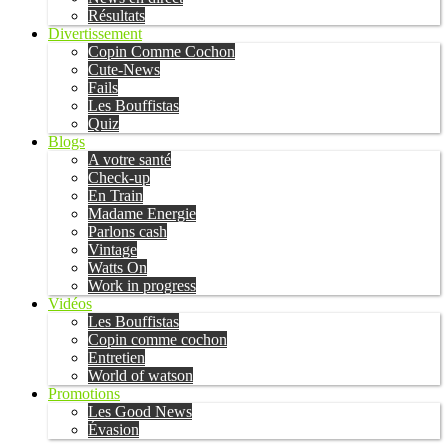
Résultats
Divertissement
Copin Comme Cochon
Cute-News
Fails
Les Bouffistas
Quiz
Blogs
A votre santé
Check-up
En Train
Madame Energie
Parlons cash
Vintage
Watts On
Work in progress
Vidéos
Les Bouffistas
Copin comme cochon
Entretien
World of watson
Promotions
Les Good News
Évasion