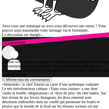
Avez-vous une remarque ou avez-vous découvert une erreur ? Vous
pouvez nous transmettre votre message via le formulaire.
La discussion est chargée...
1 Commentaire
Connexion
Comme nous voulons continuer à modérer personnellement les débats
de commentaires, nous sommes obligés de fermer la fonction de
commentaire 72 heures après la publication d’un article. Merci de vot
compréhension!
1
Afficher tous les commentaires
«Immonde»: le chef Zanoni au cœur d’une polémique culinaire
Le très irrévérencieux critique «Yann vous cuisine» a une dent
contre la bouffe «dégueulasse» et «hors de prix» du chef italien. Sur
leur terrain de jeu favori, Instagram, les deux ennemis sont
désormais embourbés dans un conflit qui passionne les foules et
prouve que le monde de la food sur les réseaux sociaux est une