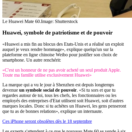
Le Huawei Mate 60.
Image: Shutterstock
Huawei, symbole de patriotisme et de pouvoir
«Huawei a mis fin au blocus des Etats-Unis et a réalisé un exploit
auquel je veux rendre hommage», explique quelqu'un sur la
plateforme en ligne chinoise Weibo pour justifier son choix de
smartphone. Un autre renchérit:
«C'est un honneur de ne pas avoir acheté un seul produit Apple.
Toute ma famille utilise exclusivement Huawei»
La marque qui a vu le jour à Shenzhen est depuis longtemps
devenue
un symbole social de pouvoir
. «Si tu sors et que tu
regardes autour de toi, tous les chefs, les fonctionnaires ou les
employés des entreprises d'Etat utilisent soit Huawei, soit d'autres
marques locales. Donc si tu achètes un Huawei, les gens penseront
que tu as de bonnes relations», explique un internaute.
Ces iPhone seront obsolètes dès le 18 septembre
Les experts s'attendent à ce que le nouveau Mate 60 se vende à six