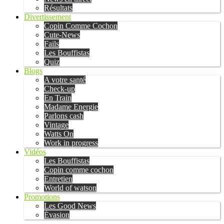
Résultats
Divertissement
Copin Comme Cochon
Cute-News
Fails
Les Bouffistas
Quiz
Blogs
A votre santé
Check-up
En Train
Madame Energie
Parlons cash
Vintage
Watts On
Work in progress
Vidéos
Les Bouffistas
Copin comme cochon
Entretien
World of watson
Promotions
Les Good News
Évasion