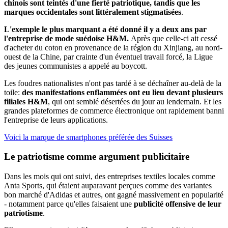
chinois sont teintés d'une fierté patriotique, tandis que les
marques occidentales sont littéralement stigmatisées
.
L'exemple le plus marquant a été donné il y a deux ans par
l'entreprise de mode suédoise H&M.
Après que celle-ci ait cessé
d'acheter du coton en provenance de la région du Xinjiang, au nord-
ouest de la Chine, par crainte d'un éventuel travail forcé, la Ligue
des jeunes communistes a appelé au boycott.
Les foudres nationalistes n'ont pas tardé à se déchaîner au-delà de la
toile:
des manifestations enflammées ont eu lieu devant plusieurs
filiales H&M
, qui ont semblé désertées du jour au lendemain. Et les
grandes plateformes de commerce électronique ont rapidement banni
l'entreprise de leurs applications.
Voici la marque de smartphones préférée des Suisses
Le patriotisme comme argument publicitaire
Dans les mois qui ont suivi, des entreprises textiles locales comme
Anta Sports, qui étaient auparavant perçues comme des variantes
bon marché d'Adidas et autres, ont gagné massivement en popularité
- notamment parce qu'elles faisaient une
publicité offensive de leur
patriotisme
.