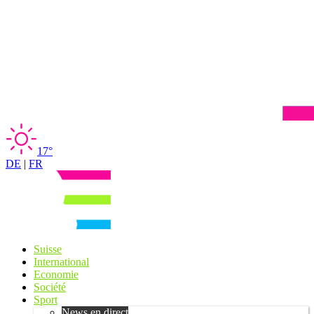
17°
DE
|
FR
Suisse
International
Economie
Société
Sport
News en direct