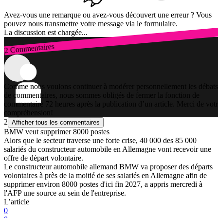
Avez-vous une remarque ou avez-vous découvert une erreur ? Vous
pouvez nous transmettre votre message via le formulaire.
La discussion est chargée...
2 Commentaires
Connexion
Comme nous voulons continuer à modérer personnellement les débats
de commentaires, nous sommes obligés de fermer la fonction de
commentaire 72 heures après la publication d’un article. Merci de vot
compréhension!
2
Afficher tous les commentaires
BMW veut supprimer 8000 postes
Alors que le secteur traverse une forte crise, 40 000 des 85 000
salariés du constructeur automobile en Allemagne vont recevoir une
offre de départ volontaire.
Le constructeur automobile allemand BMW va proposer des départs
volontaires à près de la moitié de ses salariés en Allemagne afin de
supprimer environ 8000 postes d'ici fin 2027, a appris mercredi à
l'AFP une source au sein de l'entreprise.
L’article
0