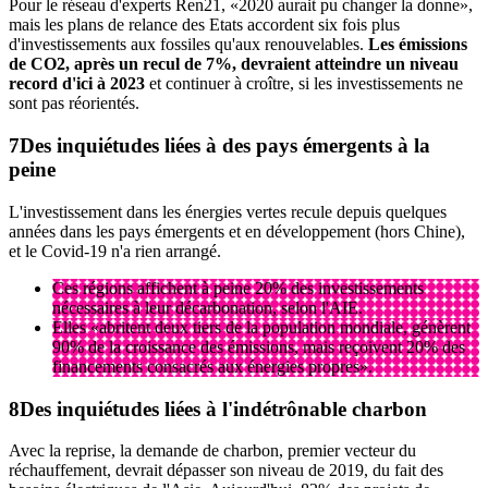
Pour le réseau d'experts Ren21, «2020 aurait pu changer la donne»,
mais les plans de relance des Etats accordent six fois plus
d'investissements aux fossiles qu'aux renouvelables.
Les émissions
de CO2, après un recul de 7%, devraient atteindre un niveau
record d'ici à 2023
et continuer à croître, si les investissements ne
sont pas réorientés.
Des inquiétudes liées à des pays émergents à la
peine
L'investissement dans les énergies vertes recule depuis quelques
années dans les pays émergents et en développement (hors Chine),
et le Covid-19 n'a rien arrangé.
Ces régions affichent à peine 20% des investissements
nécessaires à leur décarbonation, selon l'AIE.
Elles «abritent deux tiers de la population mondiale, génèrent
90% de la croissance des émissions, mais reçoivent 20% des
financements consacrés aux énergies propres».
Des inquiétudes liées à l'indétrônable charbon
Avec la reprise, la demande de charbon, premier vecteur du
réchauffement, devrait dépasser son niveau de 2019, du fait des