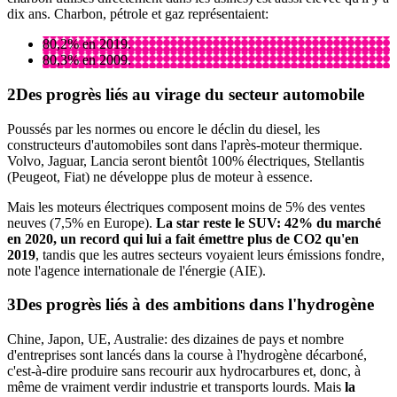
dix ans. Charbon, pétrole et gaz représentaient:
80,2% en 2019.
80,3% en 2009.
Des progrès liés au virage du secteur automobile
Poussés par les normes ou encore le déclin du diesel, les
constructeurs d'automobiles sont dans l'après-moteur thermique.
Volvo, Jaguar, Lancia seront bientôt 100% électriques, Stellantis
(Peugeot, Fiat) ne développe plus de moteur à essence.
Mais les moteurs électriques composent moins de 5% des ventes
neuves (7,5% en Europe).
La star reste le SUV: 42% du marché
en 2020, un record qui lui a fait émettre plus de CO2 qu'en
2019
, tandis que les autres secteurs voyaient leurs émissions fondre,
note l'agence internationale de l'énergie (AIE).
Des progrès liés à des ambitions dans l'hydrogène
Chine, Japon, UE, Australie: des dizaines de pays et nombre
d'entreprises sont lancés dans la course à l'hydrogène décarboné,
c'est-à-dire produire sans recourir aux hydrocarbures et, donc, à
même de vraiment verdir industrie et transports lourds. Mais
la