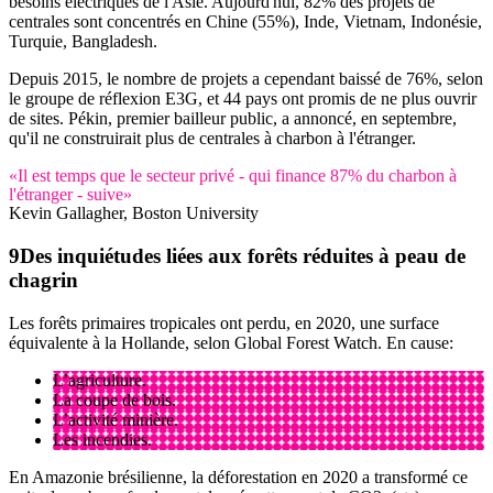
besoins électriques de l'Asie. Aujourd'hui, 82% des projets de
centrales sont concentrés en Chine (55%), Inde, Vietnam, Indonésie,
Turquie, Bangladesh.
Depuis 2015, le nombre de projets a cependant baissé de 76%, selon
le groupe de réflexion E3G, et 44 pays ont promis de ne plus ouvrir
de sites. Pékin, premier bailleur public, a annoncé, en septembre,
qu'il ne construirait plus de centrales à charbon à l'étranger.
«Il est temps que le secteur privé - qui finance 87% du charbon à
l'étranger - suive»
Kevin Gallagher, Boston University
Des inquiétudes liées aux forêts réduites à peau de
chagrin
Les forêts primaires tropicales ont perdu, en 2020, une surface
équivalente à la Hollande, selon Global Forest Watch. En cause:
L’agriculture.
La coupe de bois.
L’activité minière.
Les incendies.
En Amazonie brésilienne, la déforestation en 2020 a transformé ce