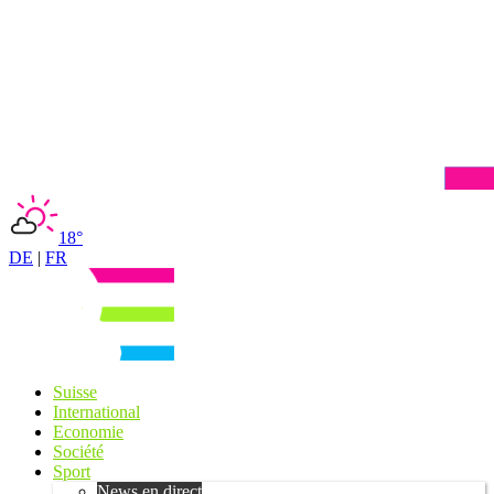
18°
DE
|
FR
Suisse
International
Economie
Société
Sport
News en direct