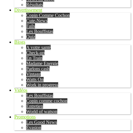
Résultats
Divertissement
Copin Comme Cochon
Cute-News
Fails
Les Bouffistas
Quiz
Blogs
A votre santé
Check-up
En Train
Madame Energie
Parlons cash
Vintage
Watts On
Work in progress
Vidéos
Les Bouffistas
Copin comme cochon
Entretien
World of watson
Promotions
Les Good News
Évasion