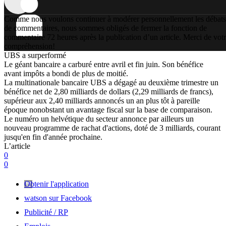
Comme nous voulons continuer à modérer personnellement les débats
de commentaires, nous sommes obligés de fermer la fonction de
commentaire 72 heures après la publication d’un article. Merci de vot
compréhension!
UBS a surperformé
Le géant bancaire a carburé entre avril et fin juin. Son bénéfice
avant impôts a bondi de plus de moitié.
La multinationale bancaire UBS a dégagé au deuxième trimestre un
bénéfice net de 2,80 milliards de dollars (2,29 milliards de francs),
supérieur aux 2,40 milliards annoncés un an plus tôt à pareille
époque nonobstant un avantage fiscal sur la base de comparaison.
Le numéro un helvétique du secteur annonce par ailleurs un
nouveau programme de rachat d'actions, doté de 3 milliards, courant
jusqu'en fin d'année prochaine.
L’article
0
0
Obtenir l'application
watson sur Facebook
Publicité / RP