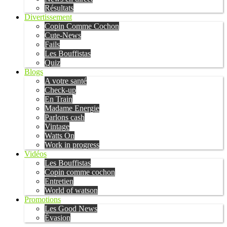
Résultats
Divertissement
Copin Comme Cochon
Cute-News
Fails
Les Bouffistas
Quiz
Blogs
A votre santé
Check-up
En Train
Madame Energie
Parlons cash
Vintage
Watts On
Work in progress
Vidéos
Les Bouffistas
Copin comme cochon
Entretien
World of watson
Promotions
Les Good News
Évasion