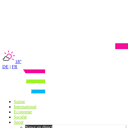
18°
DE
|
FR
Suisse
International
Economie
Société
Sport
News en direct