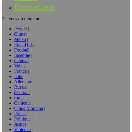
Promotions
Thèmes du moment
People
Climat
Météo
Etats-Unis
Football
Incendie
Genève
Valais
France
Italie
Allemagne
Russie
élections
route
Canicule
Crans-Montana
Police
Politique
Justice
Violence