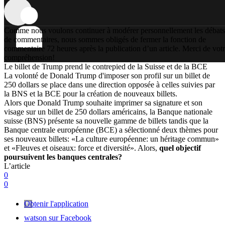
Comme nous voulons continuer à modérer personnellement les débats
de commentaires, nous sommes obligés de fermer la fonction de
commentaire 72 heures après la publication d’un article. Merci de vot
compréhension!
Le billet de Trump prend le contrepied de la Suisse et de la BCE
La volonté de Donald Trump d'imposer son profil sur un billet de
250 dollars se place dans une direction opposée à celles suivies par
la BNS et la BCE pour la création de nouveaux billets.
Alors que Donald Trump souhaite imprimer sa signature et son
visage sur un billet de 250 dollars américains, la Banque nationale
suisse (BNS) présente sa nouvelle gamme de billets tandis que la
Banque centrale européenne (BCE) a sélectionné deux thèmes pour
ses nouveaux billets: «La culture européenne: un héritage commun»
et «Fleuves et oiseaux: force et diversité». Alors,
quel objectif
poursuivent les banques centrales
?
L’article
0
0
Obtenir l'application
watson sur Facebook