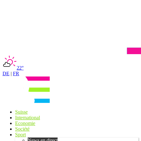
22°
DE
|
FR
Suisse
International
Economie
Société
Sport
News en direct