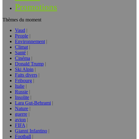
Promotions
Thèmes du moment
Vaud
People
Environnement
Climat
Santé
Cinéma
Donald Trump
Ski Alpin
Faits divers
Fribourg
Italie
Russie
Insolite
Lara Gut-Behrami
Nature
guerre
avion
FIFA
Gianni Infantino
Football