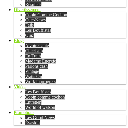
Résultats
Divertissement
Copin Comme Cochon
Cute-News
Fails
Les Bouffistas
Quiz
Blogs
A votre santé
Check-up
En Train
Madame Energie
Parlons cash
Vintage
Watts On
Work in progress
Vidéos
Les Bouffistas
Copin comme cochon
Entretien
World of watson
Promotions
Les Good News
Évasion