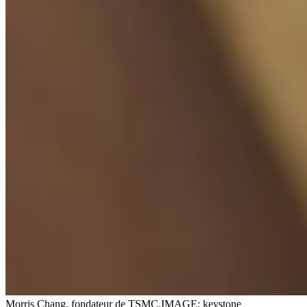
Morris Chang, fondateur de TSMC.
IMAGE: keystone