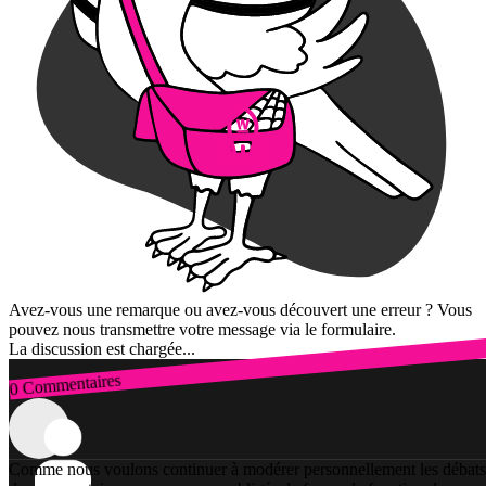
Avez-vous une remarque ou avez-vous découvert une erreur ? Vous
pouvez nous transmettre votre message via le formulaire.
La discussion est chargée...
0 Commentaires
Connexion
Comme nous voulons continuer à modérer personnellement les débats