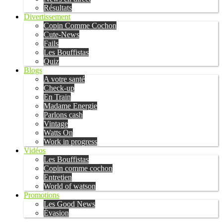
Résultats
Divertissement
Copin Comme Cochon
Cute-News
Fails
Les Bouffistas
Quiz
Blogs
A votre santé
Check-up
En Train
Madame Energie
Parlons cash
Vintage
Watts On
Work in progress
Vidéos
Les Bouffistas
Copin comme cochon
Entretien
World of watson
Promotions
Les Good News
Évasion