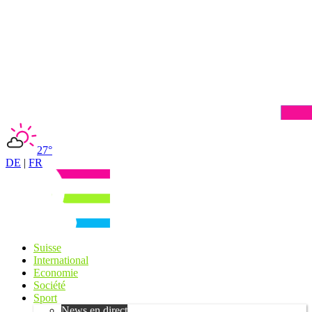
27°
DE
|
FR
Suisse
International
Economie
Société
Sport
News en direct