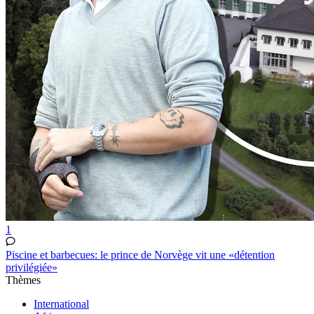
1
Piscine et barbecues: le prince de Norvège vit une «détention
privilégiée»
Thèmes
International