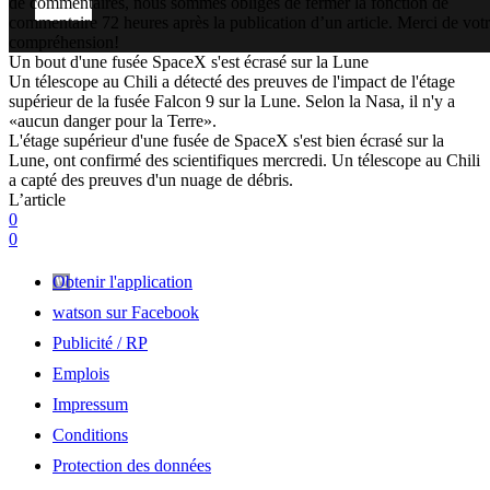
de commentaires, nous sommes obligés de fermer la fonction de
commentaire 72 heures après la publication d’un article. Merci de vot
compréhension!
Un bout d'une fusée SpaceX s'est écrasé sur la Lune
Un télescope au Chili a détecté des preuves de l'impact de l'étage
supérieur de la fusée Falcon 9 sur la Lune. Selon la Nasa, il n'y a
«aucun danger pour la Terre».
L'étage supérieur d'une fusée de SpaceX s'est bien écrasé sur la
Lune, ont confirmé des scientifiques mercredi. Un télescope au Chili
a capté des preuves d'un nuage de débris.
L’article
0
0
Obtenir l'application
watson sur Facebook
Publicité / RP
Emplois
Impressum
Conditions
Protection des données