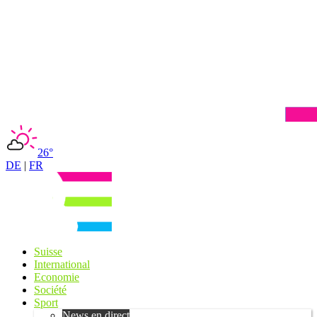
26°
DE
|
FR
Suisse
International
Economie
Société
Sport
News en direct