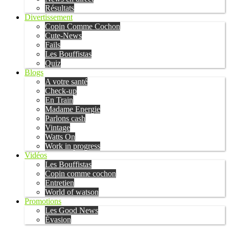
Résultats
Divertissement
Copin Comme Cochon
Cute-News
Fails
Les Bouffistas
Quiz
Blogs
A votre santé
Check-up
En Train
Madame Energie
Parlons cash
Vintage
Watts On
Work in progress
Vidéos
Les Bouffistas
Copin comme cochon
Entretien
World of watson
Promotions
Les Good News
Évasion