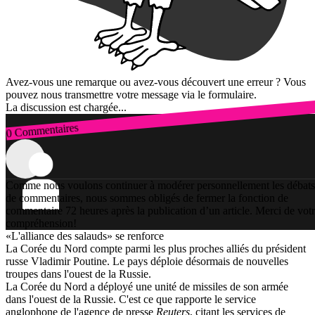
Avez-vous une remarque ou avez-vous découvert une erreur ? Vous
pouvez nous transmettre votre message via le formulaire.
La discussion est chargée...
0 Commentaires
Connexion
Comme nous voulons continuer à modérer personnellement les débats
de commentaires, nous sommes obligés de fermer la fonction de
commentaire 72 heures après la publication d’un article. Merci de vot
compréhension!
«L'alliance des salauds» se renforce
La Corée du Nord compte parmi les plus proches alliés du président
russe Vladimir Poutine. Le pays déploie désormais de nouvelles
troupes dans l'ouest de la Russie.
La Corée du Nord a déployé une unité de missiles de son armée
dans l'ouest de la Russie. C'est ce que rapporte le service
anglophone de l'agence de presse
Reuters
, citant les services de