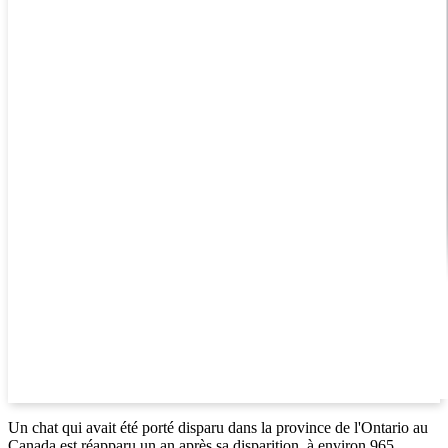
Un chat qui avait été porté disparu dans la province de l'Ontario au
Canada est réapparu un an après sa disparition, à environ 965