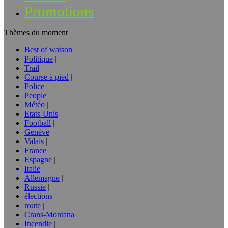
Promotions
Thèmes du moment
Best of watson
Politique
Trail
Course à pied
Police
People
Météo
Etats-Unis
Football
Genève
Valais
France
Espagne
Italie
Allemagne
Russie
élections
route
Crans-Montana
Incendie