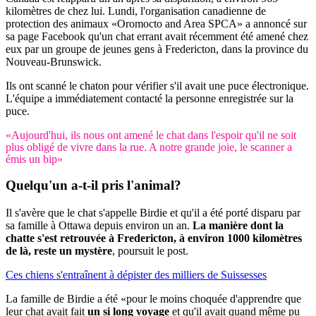
kilomètres de chez lui. Lundi, l'organisation canadienne de
protection des animaux «Oromocto and Area SPCA» a annoncé sur
sa page Facebook qu'un chat errant avait récemment été amené chez
eux par un groupe de jeunes gens à Fredericton, dans la province du
Nouveau-Brunswick.
Ils ont scanné le chaton pour vérifier s'il avait une puce électronique.
L'équipe a immédiatement contacté la personne enregistrée sur la
puce.
«Aujourd'hui, ils nous ont amené le chat dans l'espoir qu'il ne soit
plus obligé de vivre dans la rue. A notre grande joie, le scanner a
émis un bip»
Quelqu'un a-t-il pris l'animal?
Il s'avère que le chat s'appelle Birdie et qu'il a été porté disparu par
sa famille à Ottawa depuis environ un an.
La manière dont la
chatte s'est retrouvée à Fredericton, à environ 1000 kilomètres
de là, reste un mystère
, poursuit le post.
Ces chiens s'entraînent à dépister des milliers de Suissesses
La famille de Birdie a été «pour le moins choquée d'apprendre que
leur chat avait fait
un si long voyage
et qu'il avait quand même pu