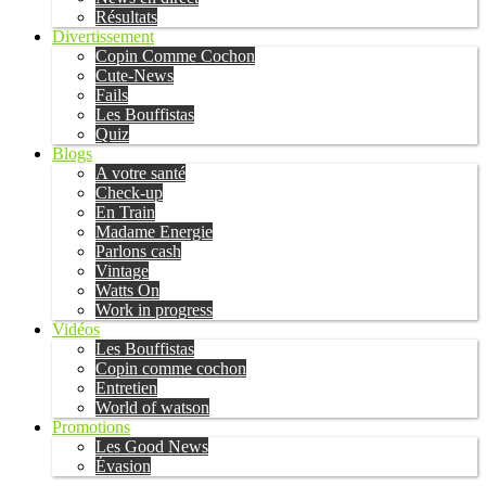
Résultats
Divertissement
Copin Comme Cochon
Cute-News
Fails
Les Bouffistas
Quiz
Blogs
A votre santé
Check-up
En Train
Madame Energie
Parlons cash
Vintage
Watts On
Work in progress
Vidéos
Les Bouffistas
Copin comme cochon
Entretien
World of watson
Promotions
Les Good News
Évasion