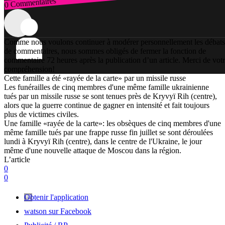
0 Commentaires
Connexion
Comme nous voulons continuer à modérer personnellement les débats
de commentaires, nous sommes obligés de fermer la fonction de
commentaire 72 heures après la publication d’un article. Merci de vot
compréhension!
Cette famille a été «rayée de la carte» par un missile russe
Les funérailles de cinq membres d'une même famille ukrainienne
tués par un missile russe se sont tenues près de Kryvyï Rih (centre),
alors que la guerre continue de gagner en intensité et fait toujours
plus de victimes civiles.
Une famille «rayée de la carte»: les obsèques de cinq membres d'une
même famille tués par une frappe russe fin juillet se sont déroulées
lundi à Kryvyï Rih (centre), dans le centre de l'Ukraine, le jour
même d'une nouvelle attaque de Moscou dans la région.
L’article
0
0
Obtenir l'application
watson sur Facebook