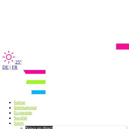
25°
DE
|
FR
Suisse
International
Economie
Société
Sport
News en direct