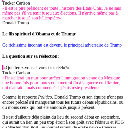
Tucker Carlson
«Il est le pire président de toute l'histoire des Etats-Unis. Je ne sais
même pas s'il va tenir jusqu'aux élections. Il n'arrive même pas à
marcher jusqu'à son hélicoptère»
Donald Trump
Le fils spirituel d'Obama et de Trump:
Ce richissime inconnu est devenu le principal adversaire de Trump
La question sur sa réélection:
«Que ferez-vous si vous êtes réélu?»
Tucker Carlson
«J'installerai un mur pour arrêter l'immigration venue du Mexique
une bonne fois pour toutes et je mettrai fin à la guerre en Ukraine,
qui n'aurait jamais commencé si j'étais resté président»
Comme le rapporte
Politico
, Donald Trump et son équipe n'ont pas
encore précisé s'il manquerait tous les futurs débats républicains, ou
du moins ceux qui ont été annoncés jusqu'à présent.
Il s'est d'ailleurs déjà plaint du lieu du second débat en septembre,
qui aurait un lien un peu trop étroit à son goût avec l'éditeur et PDG
du Washington Post, un journal rempli de «fake news» (fausses