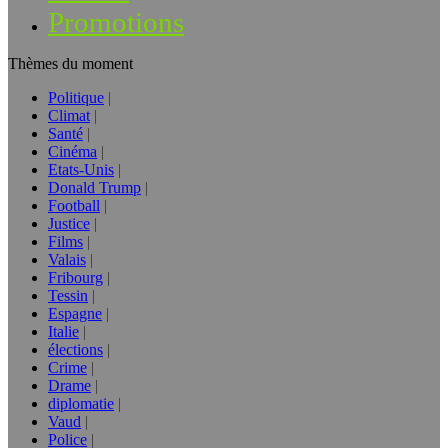
Promotions
Thèmes du moment
Politique
Climat
Santé
Cinéma
Etats-Unis
Donald Trump
Football
Justice
Films
Valais
Fribourg
Tessin
Espagne
Italie
élections
Crime
Drame
diplomatie
Vaud
Police