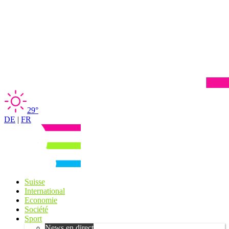
29°
DE
|
FR
Suisse
International
Economie
Société
Sport
News en direct