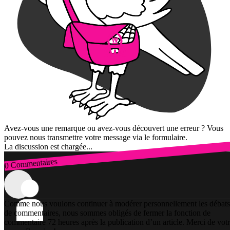
Avez-vous une remarque ou avez-vous découvert une erreur ? Vous
pouvez nous transmettre votre message via le formulaire.
La discussion est chargée...
0 Commentaires
Connexion
Comme nous voulons continuer à modérer personnellement les débats
de commentaires, nous sommes obligés de fermer la fonction de
commentaire 72 heures après la publication d’un article. Merci de vot