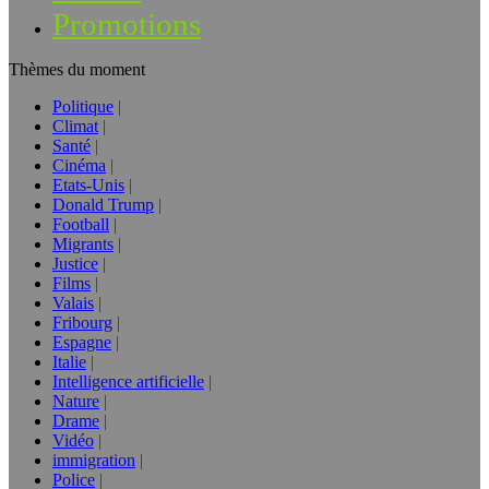
Promotions
Thèmes du moment
Politique
Climat
Santé
Cinéma
Etats-Unis
Donald Trump
Football
Migrants
Justice
Films
Valais
Fribourg
Espagne
Italie
Intelligence artificielle
Nature
Drame
Vidéo
immigration
Police