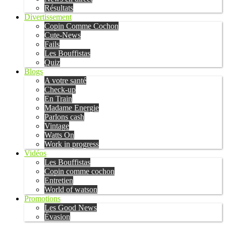
Résultats
Divertissement
Copin Comme Cochon
Cute-News
Fails
Les Bouffistas
Quiz
Blogs
A votre santé
Check-up
En Train
Madame Energie
Parlons cash
Vintage
Watts On
Work in progress
Vidéos
Les Bouffistas
Copin comme cochon
Entretien
World of watson
Promotions
Les Good News
Évasion