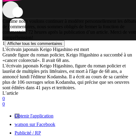
Comme nous voulons continuer à modérer personnellement les débats
de commentaires, nous sommes obligés de fermer la fonction de
commentaire 72 heures après la publication d’un article. Merci de vot
compréhension!
1
Afficher tous les commentaires
L'écrivain japonais Keigo Higashino est mort
Grande figure du roman policier, Keigo Higashino a succombé à un
«cancer colorectal». Il avait 68 ans.
L'écrivain japonais Keigo Higashino, figure du roman policier et
lauréat de multiples prix littéraires, est mort à l'âge de 68 ans, a
annoncé lundi l'éditeur Kodansha. Il a écrit au cours de sa carrière
plus de 106 ouvrages selon Kodansha, qui précise que ses oeuvres
sont éditées dans 41 pays et territoires.
L’article
0
0
Obtenir l'application
watson sur Facebook
Publicité / RP