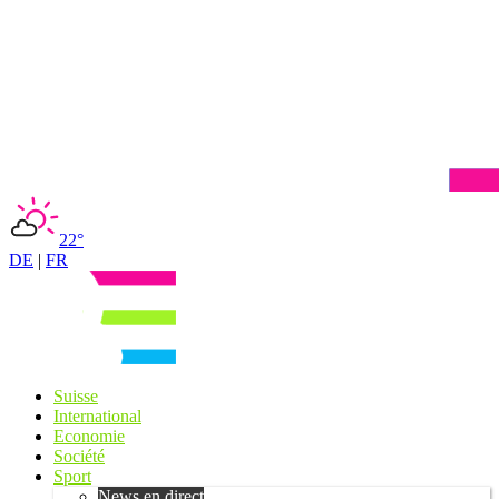
22°
DE
|
FR
Suisse
International
Economie
Société
Sport
News en direct