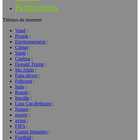
Promotions
Thèmes du moment
Vaud
People
Environnement
Climat
Santé
Cinéma
Donald Trump
Ski Alpin
Faits divers
Fribourg
Italie
Russie
Insolite
Lara Gut-Behrami
Nature
guerre
avion
FIFA
Gianni Infantino
Football