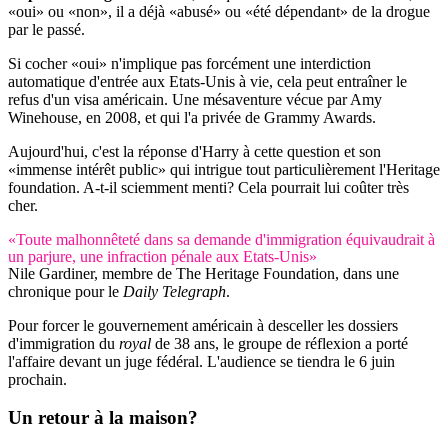
«oui» ou «non», il a déjà «abusé» ou «été dépendant» de la drogue
par le passé.
Si cocher «oui» n'implique pas forcément une interdiction
automatique d'entrée aux Etats-Unis à vie, cela peut entraîner le
refus d'un visa américain. Une mésaventure vécue par Amy
Winehouse, en 2008, et qui l'a privée de Grammy Awards.
Aujourd'hui, c'est la réponse d'Harry à cette question et son
«immense intérêt public» qui intrigue tout particulièrement l'Heritage
foundation. A-t-il sciemment menti? Cela pourrait lui coûter très
cher.
«Toute malhonnêteté dans sa demande d'immigration équivaudrait à
un parjure, une infraction pénale aux Etats-Unis»
Nile Gardiner, membre de The Heritage Foundation, dans une
chronique pour le
Daily Telegraph
.
Pour forcer le gouvernement américain à desceller les dossiers
d'immigration du
royal
de 38 ans, le groupe de réflexion a porté
l'affaire devant un juge fédéral. L'audience se tiendra le 6 juin
prochain.
Un retour à la maison?