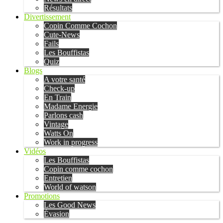
Résultats
Divertissement
Copin Comme Cochon
Cute-News
Fails
Les Bouffistas
Quiz
Blogs
A votre santé
Check-up
En Train
Madame Energie
Parlons cash
Vintage
Watts On
Work in progress
Vidéos
Les Bouffistas
Copin comme cochon
Entretien
World of watson
Promotions
Les Good News
Évasion