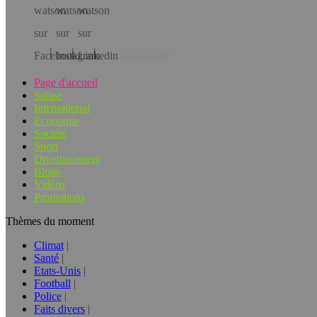
Téléchargez l’app!
Page d'accueil
Suisse
International
Economie
Société
Sport
Divertissement
Blogs
Vidéos
Promotions
Thèmes du moment
Climat
Santé
Etats-Unis
Football
Police
Faits divers