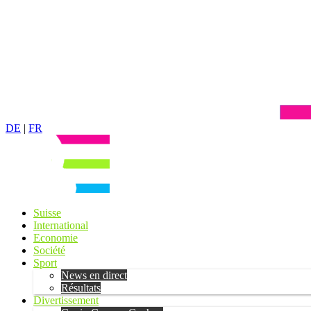
DE
|
FR
Suisse
International
Economie
Société
Sport
News en direct
Résultats
Divertissement