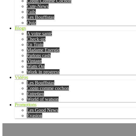
Copin Comme Cochon
Cute-News
Fails
Les Bouffistas
Quiz
Blogs
A votre santé
Check-up
En Train
Madame Energie
Parlons cash
Vintage
Watts On
Work in progress
Vidéos
Les Bouffistas
Copin comme cochon
Entretien
World of watson
Promotions
Les Good News
Évasion