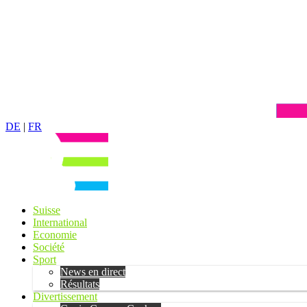
DE
|
FR
Suisse
International
Economie
Société
Sport
News en direct
Résultats
Divertissement