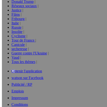
Donald Trump
Réseaux sociaux
Justice
Films
Fribourg
Italie
Russie
Insolite
Cyclisme
Tour de France
Canicule
secheresse
Guerre contre l'Ukraine
Vaud
Tous les thèmes
Obtenir l'application
watson sur Facebook
Publicité / RP
Emplois
Impressum
Conditions