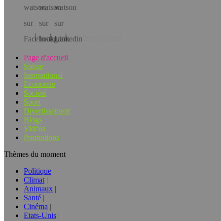
Téléchargez l’app!
Page d'accueil
Suisse
International
Economie
Société
Sport
Divertissement
Blogs
Vidéos
Promotions
Thèmes du moment
Politique
Climat
Animaux
Santé
Cinéma
Etats-Unis