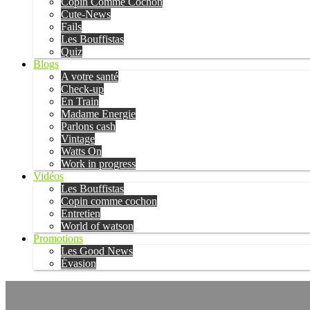
Copin Comme Cochon
Cute-News
Fails
Les Bouffistas
Quiz
Blogs
A votre santé
Check-up
En Train
Madame Energie
Parlons cash
Vintage
Watts On
Work in progress
Vidéos
Les Bouffistas
Copin comme cochon
Entretien
World of watson
Promotions
Les Good News
Évasion