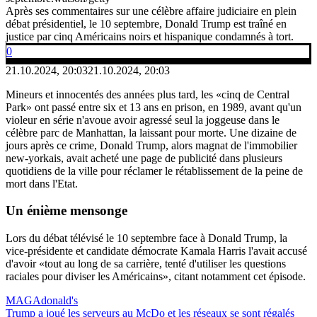
Après ses commentaires sur une célèbre affaire judiciaire en plein
débat présidentiel, le 10 septembre, Donald Trump est traîné en
justice par cinq Américains noirs et hispanique condamnés à tort.
0
21.10.2024, 20:03
21.10.2024, 20:03
Mineurs et innocentés des années plus tard, les «cinq de Central
Park» ont passé entre six et 13 ans en prison, en 1989, avant qu'un
violeur en série n'avoue avoir agressé seul la joggeuse dans le
célèbre parc de Manhattan, la laissant pour morte. Une dizaine de
jours après ce crime, Donald Trump, alors magnat de l'immobilier
new-yorkais, avait acheté une page de publicité dans plusieurs
quotidiens de la ville pour réclamer le rétablissement de la peine de
mort dans l'Etat.
Un énième mensonge
Lors du débat télévisé le 10 septembre face à Donald Trump, la
vice-présidente et candidate démocrate Kamala Harris l'avait accusé
d'avoir «tout au long de sa carrière, tenté d'utiliser les questions
raciales pour diviser les Américains», citant notamment cet épisode.
MAGAdonald's
Trump a joué les serveurs au McDo et les réseaux se sont régalés