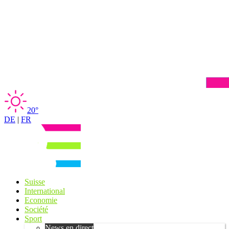
20°
DE
|
FR
Suisse
International
Economie
Société
Sport
News en direct