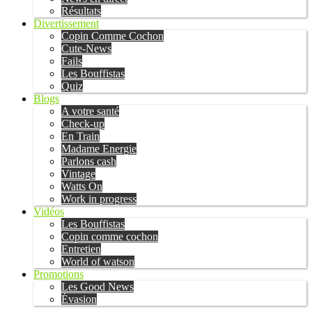
Résultats
Divertissement
Copin Comme Cochon
Cute-News
Fails
Les Bouffistas
Quiz
Blogs
A votre santé
Check-up
En Train
Madame Energie
Parlons cash
Vintage
Watts On
Work in progress
Vidéos
Les Bouffistas
Copin comme cochon
Entretien
World of watson
Promotions
Les Good News
Évasion