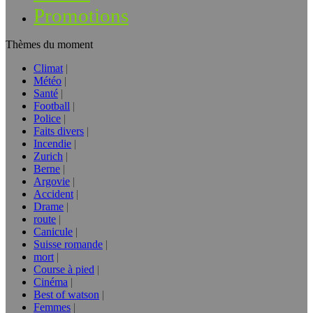
Promotions
Thèmes du moment
Climat
Météo
Santé
Football
Police
Faits divers
Incendie
Zurich
Berne
Argovie
Accident
Drame
route
Canicule
Suisse romande
mort
Course à pied
Cinéma
Best of watson
Femmes