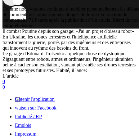
Comme nous voulons continuer à modérer personnellement les débats
de commentaires, nous sommes obligés de fermer la fonction de
commentaire 72 heures après la publication d’un article. Merci de vot
compréhension!
Il combat Poutine depuis son garage: «J'ai un projet d'oiseau robot»
En Ukraine, les drones terrestres et l'intelligence artificielle
transforment la guerre, portés par des ingénieurs et des entreprises
qui innovent au rythme des besoins du front.
Le garage d'Edouard Trotsenko a quelque chose de dystopique.
Zigzaguant entre robots, armes et ordinateurs, l'ingénieur ukrainien
peine à cacher son excitation, vantant pêle-mêle ses drones terrestres
et ses prototypes futuristes. Habité, il lance:
L’article
0
0
Obtenir l'application
watson sur Facebook
Publicité / RP
Emplois
Impressum