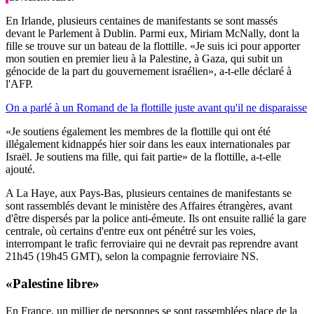
En Irlande, plusieurs centaines de manifestants se sont massés
devant le Parlement à Dublin. Parmi eux, Miriam McNally, dont la
fille se trouve sur un bateau de la flottille. «Je suis ici pour apporter
mon soutien en premier lieu à la Palestine, à Gaza, qui subit un
génocide de la part du gouvernement israélien», a-t-elle déclaré à
l'AFP.
On a parlé à un Romand de la flottille juste avant qu'il ne disparaisse
«Je soutiens également les membres de la flottille qui ont été
illégalement kidnappés hier soir dans les eaux internationales par
Israël. Je soutiens ma fille, qui fait partie» de la flottille, a-t-elle
ajouté.
A La Haye, aux Pays-Bas, plusieurs centaines de manifestants se
sont rassemblés devant le ministère des Affaires étrangères, avant
d'être dispersés par la police anti-émeute. Ils ont ensuite rallié la gare
centrale, où certains d'entre eux ont pénétré sur les voies,
interrompant le trafic ferroviaire qui ne devrait pas reprendre avant
21h45 (19h45 GMT), selon la compagnie ferroviaire NS.
«Palestine libre»
En France, un millier de personnes se sont rassemblées place de la