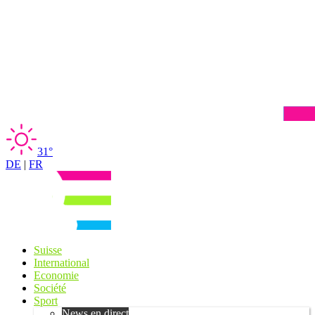
31°
DE
|
FR
Suisse
International
Economie
Société
Sport
News en direct