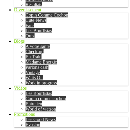
Résultats
Divertissement
Copin Comme Cochon
Cute-News
Fails
Les Bouffistas
Quiz
Blogs
A votre santé
Check-up
En Train
Madame Energie
Parlons cash
Vintage
Watts On
Work in progress
Vidéos
Les Bouffistas
Copin comme cochon
Entretien
World of watson
Promotions
Les Good News
Évasion