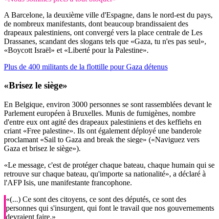
A Barcelone, la deuxième ville d'Espagne, dans le nord-est du pays,
de nombreux manifestants, dont beaucoup brandissaient des
drapeaux palestiniens, ont convergé vers la place centrale de Les
Drassanes, scandant des slogans tels que «Gaza, tu n'es pas seul»,
«Boycott Israël» et «Liberté pour la Palestine».
Plus de 400 militants de la flottille pour Gaza détenus
«Brisez le siège»
En Belgique, environ 3000 personnes se sont rassemblées devant le
Parlement européen à Bruxelles. Munis de fumigènes, nombre
d'entre eux ont agité des drapeaux palestiniens et des keffiehs en
criant «Free palestine». Ils ont également déployé une banderole
proclamant «Sail to Gaza and break the siege» («Naviguez vers
Gaza et brisez le siège»).
«Le message, c'est de protéger chaque bateau, chaque humain qui se
retrouve sur chaque bateau, qu'importe sa nationalité», a déclaré à
l'AFP Isis, une manifestante francophone.
«(...) Ce sont des citoyens, ce sont des députés, ce sont des
personnes qui s'insurgent, qui font le travail que nos gouvernements
devraient faire.»