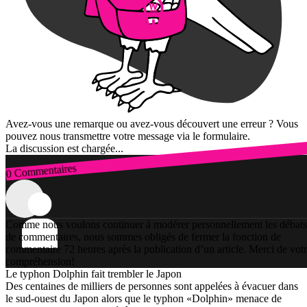
Avez-vous une remarque ou avez-vous découvert une erreur ? Vous
pouvez nous transmettre votre message via le formulaire.
La discussion est chargée...
0 Commentaires
Connexion
Comme nous voulons continuer à modérer personnellement les débats
de commentaires, nous sommes obligés de fermer la fonction de
commentaire 72 heures après la publication d’un article. Merci de vot
compréhension!
Le typhon Dolphin fait trembler le Japon
Des centaines de milliers de personnes sont appelées à évacuer dans
le sud-ouest du Japon alors que le typhon «Dolphin» menace de