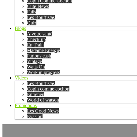
Copin Comme Cochon
Cute-News
Fails
Les Bouffistas
Quiz
Blogs
A votre santé
Check-up
En Train
Madame Energie
Parlons cash
Vintage
Watts On
Work in progress
Vidéos
Les Bouffistas
Copin comme cochon
Entretien
World of watson
Promotions
Les Good News
Évasion