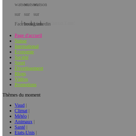
Téléchargez l’app!
Page d'accueil
Suisse
International
Economie
Société
Sport
Divertissement
Blogs
Vidéos
Promotions
Thèmes du moment
Vaud
Climat
Météo
Animaux
Santé
Etats-Unis