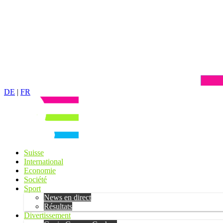
DE
|
FR
Suisse
International
Economie
Société
Sport
News en direct
Résultats
Divertissement