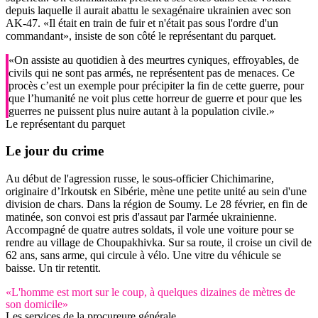
depuis laquelle il aurait abattu le sexagénaire ukrainien avec son
AK-47. «Il était en train de fuir et n'était pas sous l'ordre d'un
commandant», insiste de son côté le représentant du parquet.
«On assiste au quotidien à des meurtres cyniques, effroyables, de
civils qui ne sont pas armés, ne représentent pas de menaces. Ce
procès c’est un exemple pour précipiter la fin de cette guerre, pour
que l’humanité ne voit plus cette horreur de guerre et pour que les
guerres ne puissent plus nuire autant à la population civile.»
Le représentant du parquet
Le jour du crime
Au début de l'agression russe, le sous-officier Chichimarine,
originaire d’Irkoutsk en Sibérie, mène une petite unité au sein d'une
division de chars. Dans la région de Soumy. Le 28 février, en fin de
matinée, son convoi est pris d'assaut par l'armée ukrainienne.
Accompagné de quatre autres soldats, il vole une voiture pour se
rendre au village de Choupakhivka. Sur sa route, il croise un civil de
62 ans, sans arme, qui circule à vélo. Une vitre du véhicule se
baisse. Un tir retentit.
«L'homme est mort sur le coup, à quelques dizaines de mètres de
son domicile»
Les services de la procureure générale