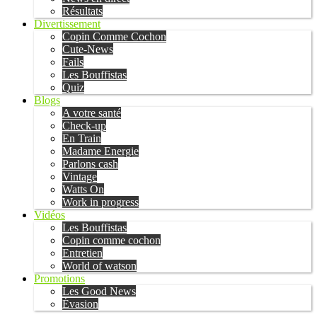
Résultats
Divertissement
Copin Comme Cochon
Cute-News
Fails
Les Bouffistas
Quiz
Blogs
A votre santé
Check-up
En Train
Madame Energie
Parlons cash
Vintage
Watts On
Work in progress
Vidéos
Les Bouffistas
Copin comme cochon
Entretien
World of watson
Promotions
Les Good News
Évasion