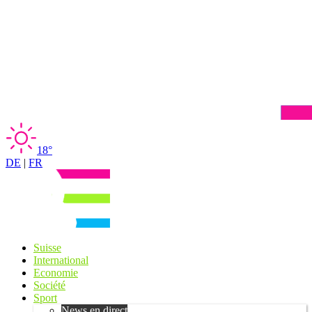
18°
DE
|
FR
Suisse
International
Economie
Société
Sport
News en direct