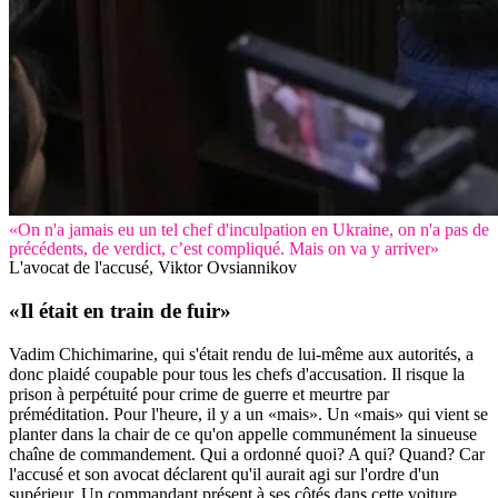
«On n'a jamais eu un tel chef d'inculpation en Ukraine, on n'a pas de
précédents, de verdict, c’est compliqué. Mais on va y arriver»
L'avocat de l'accusé, Viktor Ovsiannikov
«Il était en train de fuir»
Vadim Chichimarine, qui s'était rendu de lui-même aux autorités, a
donc plaidé coupable pour tous les chefs d'accusation. Il risque la
prison à perpétuité pour crime de guerre et meurtre par
préméditation. Pour l'heure, il y a un «mais». Un «mais» qui vient se
planter dans la chair de ce qu'on appelle communément la sinueuse
chaîne de commandement. Qui a ordonné quoi? A qui? Quand? Car
l'accusé et son avocat déclarent qu'il aurait agi sur l'ordre d'un
supérieur. Un commandant présent à ses côtés dans cette voiture