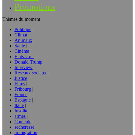
Promotions
Thèmes du moment
Politique
Climat
Animaux
Santé
Cinéma
Etats-Unis
Donald Trump
Interview
Réseaux sociaux
Justice
Films
Fribourg
France
Espagne
Italie
Insolite
armes
Canicule
secheresse
immigration