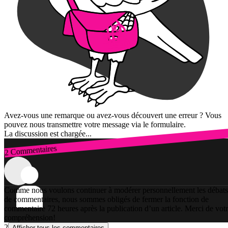
Avez-vous une remarque ou avez-vous découvert une erreur ? Vous
pouvez nous transmettre votre message via le formulaire.
La discussion est chargée...
2 Commentaires
Connexion
Comme nous voulons continuer à modérer personnellement les débats
de commentaires, nous sommes obligés de fermer la fonction de
commentaire 72 heures après la publication d’un article. Merci de vot
compréhension!
2
Afficher tous les commentaires