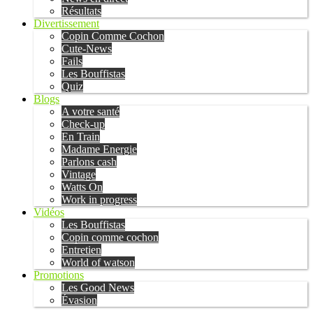
Résultats
Divertissement
Copin Comme Cochon
Cute-News
Fails
Les Bouffistas
Quiz
Blogs
A votre santé
Check-up
En Train
Madame Energie
Parlons cash
Vintage
Watts On
Work in progress
Vidéos
Les Bouffistas
Copin comme cochon
Entretien
World of watson
Promotions
Les Good News
Évasion