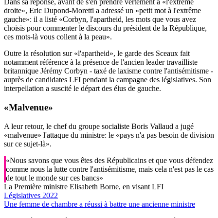
Dans sa réponse, avant de s'en prendre vertement à «l'extrême
droite», Eric Dupond-Moretti a adressé un «petit mot à l'extrême
gauche»: il a listé «Corbyn, l'apartheid, les mots que vous avez
choisis pour commenter le discours du président de la République,
ces mots-là vous collent à la peau».
Outre la résolution sur «l'apartheid», le garde des Sceaux fait
notamment référence à la présence de l'ancien leader travailliste
britannique Jérémy Corbyn - taxé de laxisme contre l'antisémitisme -
auprès de candidates LFI pendant la campagne des législatives. Son
interpellation a suscité le départ des élus de gauche.
«Malvenue»
A leur retour, le chef du groupe socialiste Boris Vallaud a jugé
«malvenue» l'attaque du ministre: le «pays n'a pas besoin de division
sur ce sujet-là».
«Nous savons que vous êtes des Républicains et que vous défendez
comme nous la lutte contre l'antisémitisme, mais cela n'est pas le cas
de tout le monde sur ces bancs»
La Première ministre Elisabeth Borne, en visant LFI
Législatives 2022
Une femme de chambre a réussi à battre une ancienne ministre