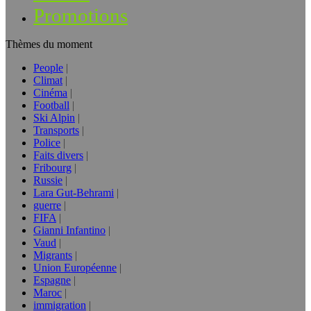
Promotions
Thèmes du moment
People
Climat
Cinéma
Football
Ski Alpin
Transports
Police
Faits divers
Fribourg
Russie
Lara Gut-Behrami
guerre
FIFA
Gianni Infantino
Vaud
Migrants
Union Européenne
Espagne
Maroc
immigration