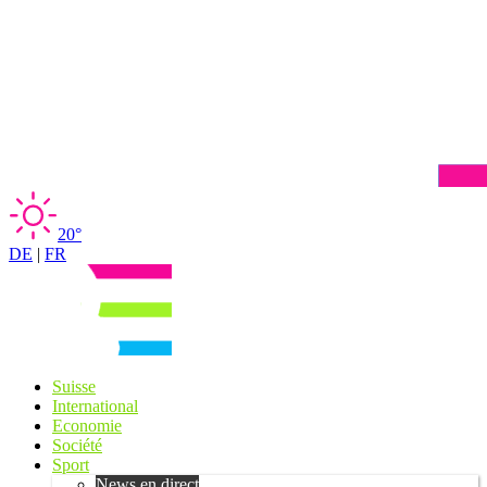
20°
DE
|
FR
Suisse
International
Economie
Société
Sport
News en direct