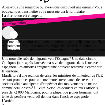
Avez-vous une remarque ou avez-vous découvert une erreur ? Vous
pouvez nous transmettre votre message via le formulaire.
La discussion est chargée...
0 Commentaires
Connexion
Comme nous voulons continuer à modérer personnellement les débats
de commentaires, nous sommes obligés de fermer la fonction de
commentaire 72 heures après la publication d’un article. Merci de vot
compréhension!
Une nouvelle ruée de migrants vers l'Espagne? Une date circule
Quelques jours après l'arrivée massive de migrants dans l'enclave
espagnole, les autorités craignent une nouvelle tentative d'entrée sur
le territoire.
Mardi, lors d'une réunion de crise, les ministres de l'Intérieur de l'UE
se sont prononcés pour une meilleure surveillance des réseaux
sociaux afin d'anticiper et d'empêcher des mouvements de masse
comme celui observé à Ceuta. Selon les derniers chiffres officiels,
près de 72 000 Marocains, pour la plupart de jeunes hommes, ont
tenté de pénétrer vendredi dernier dans l'enclave espagnole.
L’article
0