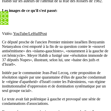
Habib sur les auteurs de l'attentat de la Rue des Rosiers de 1982.
Les images de ce qu'il s'est passé:
Vidéo:
YouTube/LeHuffPost
Ce député proche de l'ancien Premier ministre israélien Benyamin
Netanyahou s'est emporté à la fin de sa question contre le «nouvel
antisémitisme» des «islamo-gauchistes», «notamment à la gauche de
cet hémicycle». Meyer Habib a fustigé une «résolution immonde de
37 députés Nupes», illustrant, selon lui, une «haine des juifs et
d'Israël».
Initiée par le communiste Jean-Paul Lecoq, cette proposition de
résolution signée par une quarantaine d'élus de gauche condamnait
le «régime d'apartheid» d'Israël contre les Palestiniens, «un régime
institutionnalisé d'oppression et de domination systématique par un
seul groupe racial».
Le texte avait fait polémique à gauche et provoqué une série de
condamnations d'associations.