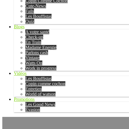
Copin Comme Cochon
Cute-News
Fails
Les Bouffistas
Quiz
Blogs
A votre santé
Check-up
En Train
Madame Energie
Parlons cash
Vintage
Watts On
Work in progress
Vidéos
Les Bouffistas
Copin comme cochon
Entretien
World of watson
Promotions
Les Good News
Évasion