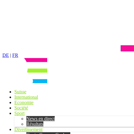
DE
|
FR
Suisse
International
Economie
Société
Sport
News en direct
Résultats
Divertissement