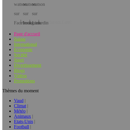
Téléchargez l’app!
Page d'accueil
Suisse
International
Economie
Société
Sport
Divertissement
Blogs
Vidéos
Promotions
Thèmes du moment
Vaud
Climat
Météo
Animaux
Etats-Unis
Football