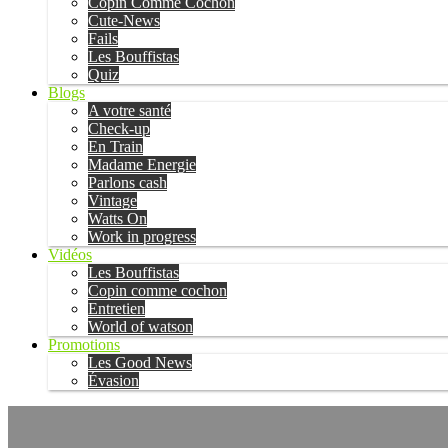
Copin Comme Cochon
Cute-News
Fails
Les Bouffistas
Quiz
Blogs
A votre santé
Check-up
En Train
Madame Energie
Parlons cash
Vintage
Watts On
Work in progress
Vidéos
Les Bouffistas
Copin comme cochon
Entretien
World of watson
Promotions
Les Good News
Évasion