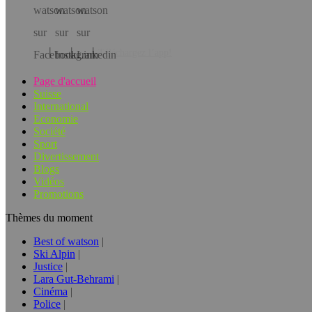
Téléchargez l’app!
Page d'accueil
Suisse
International
Economie
Société
Sport
Divertissement
Blogs
Vidéos
Promotions
Thèmes du moment
Best of watson
Ski Alpin
Justice
Lara Gut-Behrami
Cinéma
Police