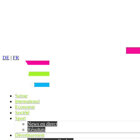
DE
|
FR
Suisse
International
Economie
Société
Sport
News en direct
Résultats
Divertissement