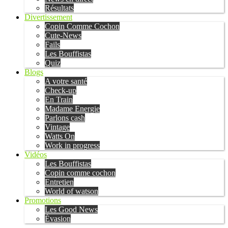
Résultats
Divertissement
Copin Comme Cochon
Cute-News
Fails
Les Bouffistas
Quiz
Blogs
A votre santé
Check-up
En Train
Madame Energie
Parlons cash
Vintage
Watts On
Work in progress
Vidéos
Les Bouffistas
Copin comme cochon
Entretien
World of watson
Promotions
Les Good News
Évasion