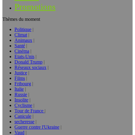
Promotions
Thèmes du moment
Politique
Climat
Animaux
Santé
Cinéma
Etats-Unis
Donald Trump
Réseaux sociaux
Justice
Films
Fribourg
Italie
Russie
Insolite
Cyclisme
Tour de France
Canicule
secheresse
Guerre contre l'Ukraine
Vaud