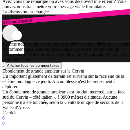
Avez-vous une remarque ou avez-vous découvert une erreur ? Vous
pouvez nous transmettre votre message via le formulaire.
La discussion est chargée...
3 Commentaires
Connexion
Comme nous voulons continuer à modérer personnellement les débats
de commentaires, nous sommes obligés de fermer la fonction de
commentaire 72 heures après la publication d’un article. Merci de vot
compréhension!
3
Afficher tous les commentaires
Eboulement de grande ampleur sur le Cervin
Un important glissement de terrain est survenu sur la face sud de la
célèbre montagne ce jeudi. Aucun blessé n'est heureusement à
déplorer.
Un éboulement de grande ampleur s'est produit mercredi sur la face
sud du Cervin – côté italien -, à 3900 mètres d'altitude. Aucune
personne n'a été touchée, selon la Centrale unique de secours de la
Vallée d'Aoste.
L’article
0
0