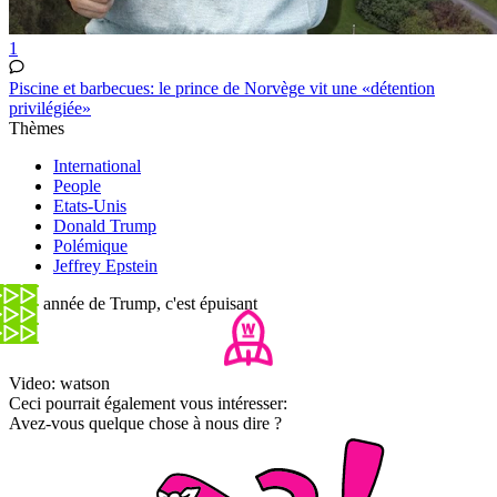
1
Piscine et barbecues: le prince de Norvège vit une «détention
privilégiée»
Thèmes
International
People
Etats-Unis
Donald Trump
Polémique
Jeffrey Epstein
Une année de Trump, c'est épuisant
Video: watson
Ceci pourrait également vous intéresser:
Avez-vous quelque chose à nous dire ?