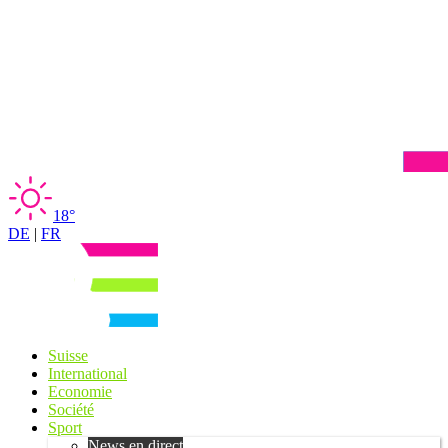
18°
DE
|
FR
Suisse
International
Economie
Société
Sport
News en direct