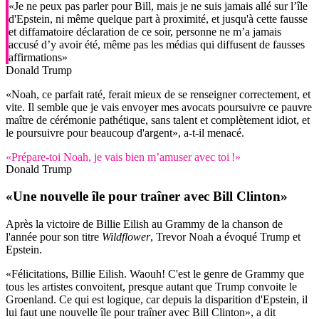
«Je ne peux pas parler pour Bill, mais je ne suis jamais allé sur l’île
d'Epstein, ni même quelque part à proximité, et jusqu'à cette fausse
et diffamatoire déclaration de ce soir, personne ne m’a jamais
accusé d’y avoir été, même pas les médias qui diffusent de fausses
affirmations»
Donald Trump
«Noah, ce parfait raté, ferait mieux de se renseigner correctement, et
vite. Il semble que je vais envoyer mes avocats poursuivre ce pauvre
maître de cérémonie pathétique, sans talent et complètement idiot, et
le poursuivre pour beaucoup d'argent», a-t-il menacé.
«Prépare-toi Noah, je vais bien m’amuser avec toi !»
Donald Trump
«Une nouvelle île pour traîner avec Bill Clinton»
Après la victoire de Billie Eilish au Grammy de la chanson de
l'année pour son titre
Wildflower
, Trevor Noah a évoqué Trump et
Epstein.
«Félicitations, Billie Eilish. Waouh! C'est le genre de Grammy que
tous les artistes convoitent, presque autant que Trump convoite le
Groenland. Ce qui est logique, car depuis la disparition d'Epstein, il
lui faut une nouvelle île pour traîner avec Bill Clinton», a dit