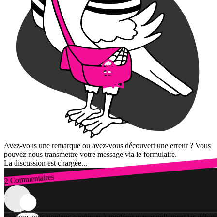
Avez-vous une remarque ou avez-vous découvert une erreur ? Vous
pouvez nous transmettre votre message via le formulaire.
La discussion est chargée...
2 Commentaires
Connexion
Comme nous voulons continuer à modérer personnellement les débats