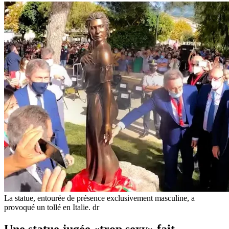
La statue, entourée de présence exclusivement masculine, a
provoqué un tollé en Italie.
dr
Une statue jugée «trop sexy» fait