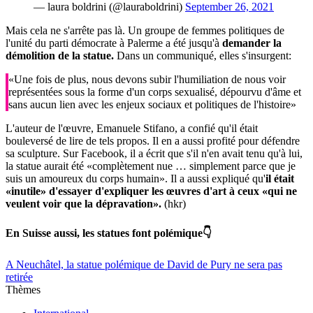
— laura boldrini (@lauraboldrini)
September 26, 2021
Mais cela ne s'arrête pas là. Un groupe de femmes politiques de
l'unité du parti démocrate à Palerme a été jusqu'à
demander la
démolition de la statue.
Dans un communiqué, elles s'insurgent:
«Une fois de plus, nous devons subir l'humiliation de nous voir
représentées sous la forme d'un corps sexualisé, dépourvu d'âme et
sans aucun lien avec les enjeux sociaux et politiques de l'histoire»
L'auteur de l'œuvre, Emanuele Stifano, a confié qu'il était
bouleversé de lire de tels propos. Il en a aussi profité pour défendre
sa sculpture. Sur Facebook, il a écrit que s'il n'en avait tenu qu'à lui,
la statue aurait été «complètement nue … simplement parce que je
suis un amoureux du corps humain». Il a aussi expliqué qu'
il était
«inutile» d'essayer d'expliquer les œuvres d'art à ceux «qui ne
veulent voir que la dépravation».
(hkr)
En Suisse aussi, les statues font polémique👇
A Neuchâtel, la statue polémique de David de Pury ne sera pas
retirée
Thèmes