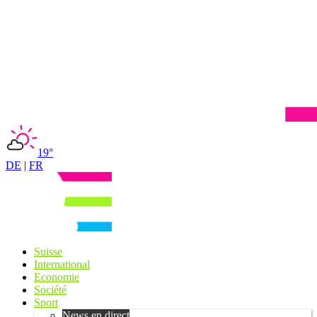
19°
DE
|
FR
Suisse
International
Economie
Société
Sport
News en direct