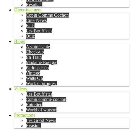
Résultats
Divertissement
Copin Comme Cochon
Cute-News
Fails
Les Bouffistas
Quiz
Blogs
A votre santé
Check-up
En Train
Madame Energie
Parlons cash
Vintage
Watts On
Work in progress
Vidéos
Les Bouffistas
Copin comme cochon
Entretien
World of watson
Promotions
Les Good News
Évasion