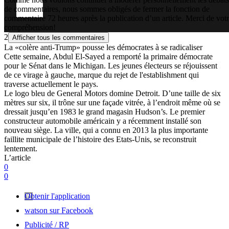
de commentaires, nous sommes obligés de fermer la fonction de
commentaire 72 heures après la publication d’un article. Merci de vot
compréhension!
2
Afficher tous les commentaires
La «colère anti-Trump» pousse les démocrates à se radicaliser
Cette semaine, Abdul El-Sayed a remporté la primaire démocrate
pour le Sénat dans le Michigan. Les jeunes électeurs se réjouissent
de ce virage à gauche, marque du rejet de l'establishment qui
traverse actuellement le pays.
Le logo bleu de General Motors domine Detroit. D’une taille de six
mètres sur six, il trône sur une façade vitrée, à l’endroit même où se
dressait jusqu’en 1983 le grand magasin Hudson’s. Le premier
constructeur automobile américain y a récemment installé son
nouveau siège. La ville, qui a connu en 2013 la plus importante
faillite municipale de l’histoire des Etats-Unis, se reconstruit
lentement.
L’article
0
0
Obtenir l'application
watson sur Facebook
Publicité / RP