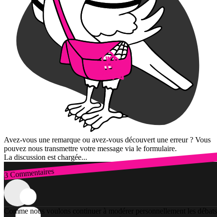
Avez-vous une remarque ou avez-vous découvert une erreur ? Vous
pouvez nous transmettre votre message via le formulaire.
La discussion est chargée...
3 Commentaires
Connexion
Comme nous voulons continuer à modérer personnellement les débats