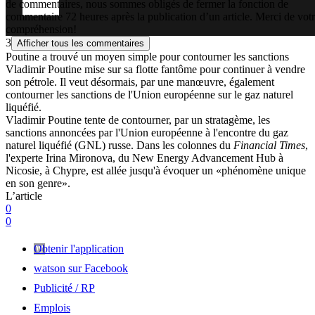
de commentaires, nous sommes obligés de fermer la fonction de
commentaire 72 heures après la publication d’un article. Merci de vot
compréhension!
3
Afficher tous les commentaires
Poutine a trouvé un moyen simple pour contourner les sanctions
Vladimir Poutine mise sur sa flotte fantôme pour continuer à vendre
son pétrole. Il veut désormais, par une manœuvre, également
contourner les sanctions de l'Union européenne sur le gaz naturel
liquéfié.
Vladimir Poutine tente de contourner, par un stratagème, les
sanctions annoncées par l'Union européenne à l'encontre du gaz
naturel liquéfié (GNL) russe. Dans les colonnes du
Financial Times
,
l'experte Irina Mironova, du New Energy Advancement Hub à
Nicosie, à Chypre, est allée jusqu'à évoquer un «phénomène unique
en son genre».
L’article
0
0
Obtenir l'application
watson sur Facebook
Publicité / RP
Emplois