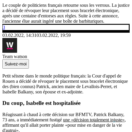
Le couple de politiciens français retourne sous les verrous. La justice
a décidé de révoquer leur placement sous bracelet électronique,
après une centaine d'entorses aux règles. Suite à cette annonce,
l'ancienne élue aurait ingéré une boîte de barbituriques.
3
03.02.2022, 14:31
03.02.2022, 19:59
Team watson
Suivez-moi
Petit séisme dans le monde politique français: la Cour d'appel de
Rouen a décidé de révoquer le placement sous bracelet électronique
des (bien connus) Patrick, ancien maire de Levallois-Perret, et
Isabelle Balkany, son épouse et ex-adjointe.
Du coup, Isabelle est hospitalisée
Réagissant à chaud à cette décision sur BFMTV, Patrick Balkany,
73 ans, a immédiatement fustigé
une «décision totalement injuste»
,
affirmant qu'il allait porter plainte «pour mise en danger de la vie
d'autrui».