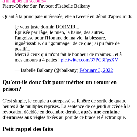
d'un appel au secours»
Pierre-Olivier Sur, l'avocat d'Isabelle Balkany
Quant à la principale intéressée, elle a tweeté en début d'après-midi:
Je veux juste dormir, DORMIR...
Épuisée par l'âge, le mien, la haine, des autres,
l'angoisse pour l'Homme de ma vie, la blessure,
inguérissable, du "gommage" de ce que j'ai pu faire de
positif...
Merci à ceux qui m'ont fait le bonheur de m'aimer... et à
mes amours à 4 pattes !
pic.twitter.com/37PC3FpsXV
— Isabelle Balkany (@ibalkany)
February 3, 2022
Qu'ont-ils donc fait pour mériter
un retour en
prison
?
C'est simple, le couple a outrepassé sa fenêtre de sortie de quatre
heures à de multiples reprises. La sentence de ce jeudi succède à la
révocation décidée en décembre dernier,
après une centaine
d'entorses aux règles
fixées au port de ce bracelet électronique.
Petit rappel des faits