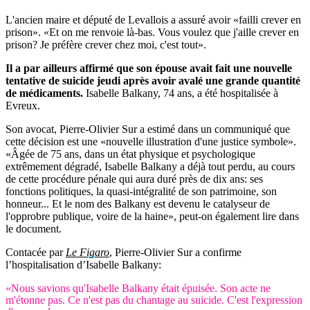
L'ancien maire et député de Levallois a assuré avoir «failli crever en
prison». «Et on me renvoie là-bas. Vous voulez que j'aille crever en
prison? Je préfère crever chez moi, c'est tout».
Il a par ailleurs affirmé que son épouse avait fait une nouvelle
tentative de suicide jeudi après avoir avalé une grande quantité
de médicaments.
Isabelle Balkany, 74 ans, a été hospitalisée à
Evreux.
Son avocat, Pierre-Olivier Sur a estimé dans un communiqué que
cette décision est une «nouvelle illustration d'une justice symbole».
«Âgée de 75 ans, dans un état physique et psychologique
extrêmement dégradé, Isabelle Balkany a déjà tout perdu, au cours
de cette procédure pénale qui aura duré près de dix ans: ses
fonctions politiques, la quasi-intégralité de son patrimoine, son
honneur... Et le nom des Balkany est devenu le catalyseur de
l'opprobre publique, voire de la haine», peut-on également lire dans
le document.
Contacée par
Le Figaro
, Pierre-Olivier Sur a confirme
l’hospitalisation d’Isabelle Balkany:
«Nous savions qu'Isabelle Balkany était épuisée. Son acte ne
m'étonne pas. Ce n'est pas du chantage au suicide. C'est l'expression