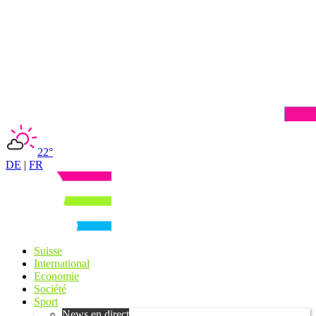
22°
DE
|
FR
Suisse
International
Economie
Société
Sport
News en direct