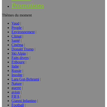
Promotions
Thèmes du moment
Vaud
People
Environnement
Climat
Santé
Cinéma
Donald Trump
Ski Alpin
Faits divers
Fribourg
Italie
Russie
Insolite
Lara Gut-Behrami
Nature
guerre
avion
FIFA
Gianni Infantino
Football