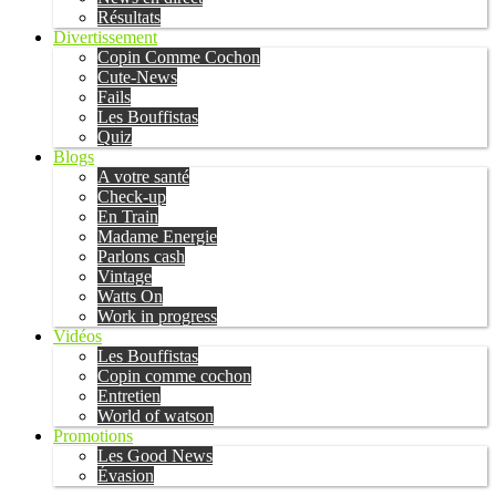
Résultats
Divertissement
Copin Comme Cochon
Cute-News
Fails
Les Bouffistas
Quiz
Blogs
A votre santé
Check-up
En Train
Madame Energie
Parlons cash
Vintage
Watts On
Work in progress
Vidéos
Les Bouffistas
Copin comme cochon
Entretien
World of watson
Promotions
Les Good News
Évasion