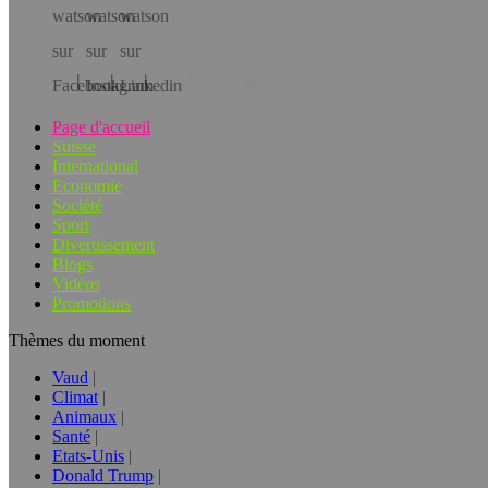
Téléchargez l’app!
Page d'accueil
Suisse
International
Economie
Société
Sport
Divertissement
Blogs
Vidéos
Promotions
Thèmes du moment
Vaud
Climat
Animaux
Santé
Etats-Unis
Donald Trump