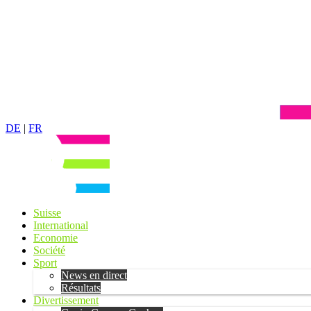
DE
|
FR
Suisse
International
Economie
Société
Sport
News en direct
Résultats
Divertissement