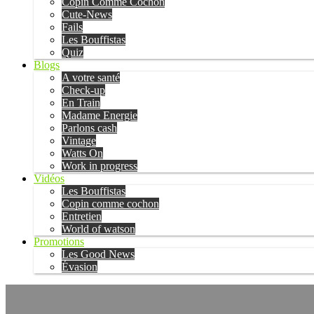
Copin Comme Cochon
Cute-News
Fails
Les Bouffistas
Quiz
Blogs
A votre santé
Check-up
En Train
Madame Energie
Parlons cash
Vintage
Watts On
Work in progress
Vidéos
Les Bouffistas
Copin comme cochon
Entretien
World of watson
Promotions
Les Good News
Évasion