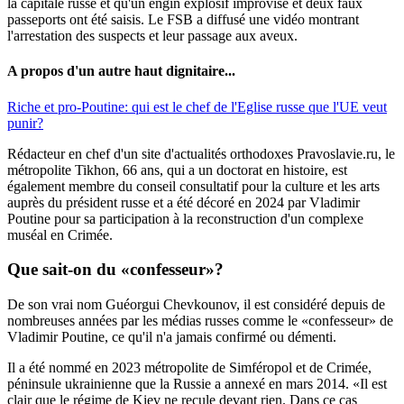
la capitale russe et qu'un engin explosif improvisé et deux faux
passeports ont été saisis. Le FSB a diffusé une vidéo montrant
l'arrestation des suspects et leur passage aux aveux.
A propos d'un autre haut dignitaire...
Riche et pro-Poutine: qui est le chef de l'Eglise russe que l'UE veut
punir?
Rédacteur en chef d'un site d'actualités orthodoxes Pravoslavie.ru, le
métropolite Tikhon, 66 ans, qui a un doctorat en histoire, est
également membre du conseil consultatif pour la culture et les arts
auprès du président russe et a été décoré en 2024 par Vladimir
Poutine pour sa participation à la reconstruction d'un complexe
muséal en Crimée.
Que sait-on du «confesseur»?
De son vrai nom Guéorgui Chevkounov, il est considéré depuis de
nombreuses années par les médias russes comme le «confesseur» de
Vladimir Poutine, ce qu'il n'a jamais confirmé ou démenti.
Il a été nommé en 2023 métropolite de Simféropol et de Crimée,
péninsule ukrainienne que la Russie a annexé en mars 2014. «Il est
clair que le régime de Kiev ne recule devant rien. Dans ce cas