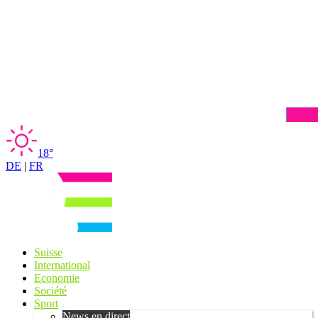
18°
DE
|
FR
Suisse
International
Economie
Société
Sport
News en direct