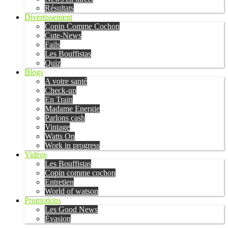
Résultats
Divertissement
Copin Comme Cochon
Cute-News
Fails
Les Bouffistas
Quiz
Blogs
A votre santé
Check-up
En Train
Madame Energie
Parlons cash
Vintage
Watts On
Work in progress
Vidéos
Les Bouffistas
Copin comme cochon
Entretien
World of watson
Promotions
Les Good News
Évasion