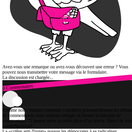
Avez-vous une remarque ou avez-vous découvert une erreur ? Vous
pouvez nous transmettre votre message via le formulaire.
La discussion est chargée...
0 Commentaires
Connexion
Comme nous voulons continuer à modérer personnellement les débats
de commentaires, nous sommes obligés de fermer la fonction de
commentaire 72 heures après la publication d’un article. Merci de vot
compréhension!
La «colère anti-Trump» pousse les démocrates à se radicaliser