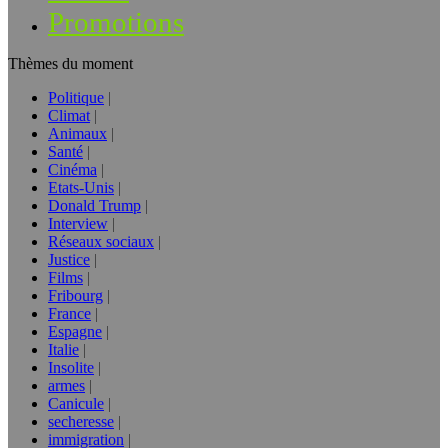
Promotions
Thèmes du moment
Politique
Climat
Animaux
Santé
Cinéma
Etats-Unis
Donald Trump
Interview
Réseaux sociaux
Justice
Films
Fribourg
France
Espagne
Italie
Insolite
armes
Canicule
secheresse
immigration