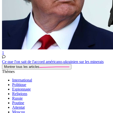
1
Ce que l'on sait de l'accord américano-ukrainien sur les minerais
Montrer tous les articles
Thèmes
International
Politique
Espionnage
Religions
Russie
Poutine
Attentat
Moscou