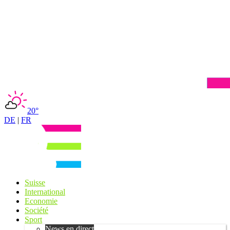
20°
DE
|
FR
Suisse
International
Economie
Société
Sport
News en direct