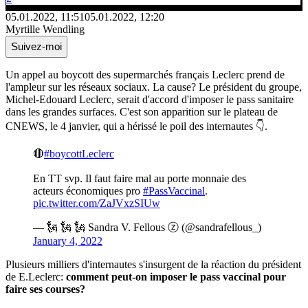
05.01.2022, 11:51
05.01.2022, 12:20
Myrtille Wendling
Suivez-moi
Un appel au boycott des supermarchés français Leclerc prend de
l'ampleur sur les réseaux sociaux. La cause? Le président du groupe,
Michel-Edouard Leclerc, serait d'accord d'imposer le pass sanitaire
dans les grandes surfaces. C'est son apparition sur le plateau de
CNEWS, le 4 janvier, qui a hérissé le poil des internautes 👇.
🔴
#boycottLeclerc
En TT svp. Il faut faire mal au porte monnaie des
acteurs économiques pro
#PassVaccinal
.
pic.twitter.com/ZaJVxzSIUw
— 🗽 🗽 🗽 Sandra V. Fellous ⓩ (@sandrafellous_)
January 4, 2022
Plusieurs milliers d'internautes s'insurgent de la réaction du président
de E.Leclerc:
comment peut-on imposer le pass vaccinal pour
faire ses courses?