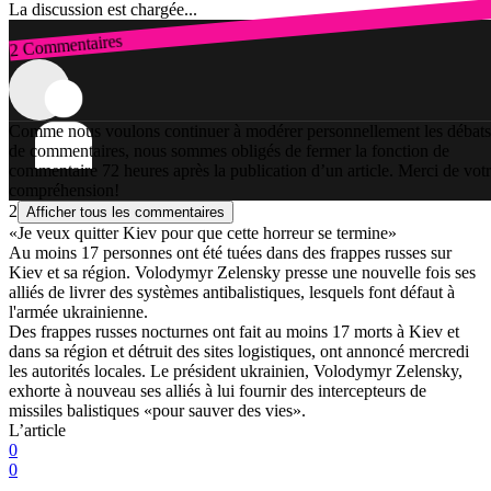
La discussion est chargée...
2 Commentaires
Connexion
Comme nous voulons continuer à modérer personnellement les débats
de commentaires, nous sommes obligés de fermer la fonction de
commentaire 72 heures après la publication d’un article. Merci de vot
compréhension!
2
Afficher tous les commentaires
«Je veux quitter Kiev pour que cette horreur se termine»
Au moins 17 personnes ont été tuées dans des frappes russes sur
Kiev et sa région. Volodymyr Zelensky presse une nouvelle fois ses
alliés de livrer des systèmes antibalistiques, lesquels font défaut à
l'armée ukrainienne.
Des frappes russes nocturnes ont fait au moins 17 morts à Kiev et
dans sa région et détruit des sites logistiques, ont annoncé mercredi
les autorités locales. Le président ukrainien, Volodymyr Zelensky,
exhorte à nouveau ses alliés à lui fournir des intercepteurs de
missiles balistiques «pour sauver des vies».
L’article
0
0