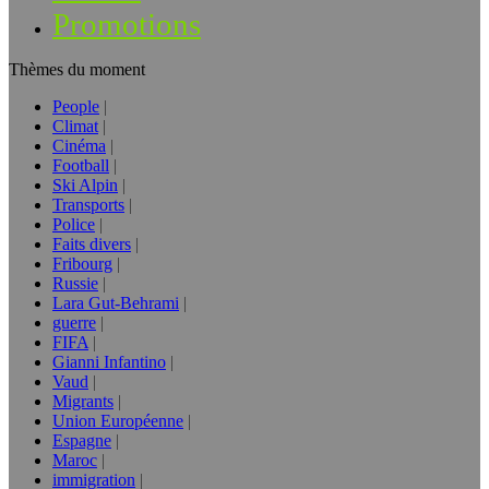
Promotions
Thèmes du moment
People
Climat
Cinéma
Football
Ski Alpin
Transports
Police
Faits divers
Fribourg
Russie
Lara Gut-Behrami
guerre
FIFA
Gianni Infantino
Vaud
Migrants
Union Européenne
Espagne
Maroc
immigration