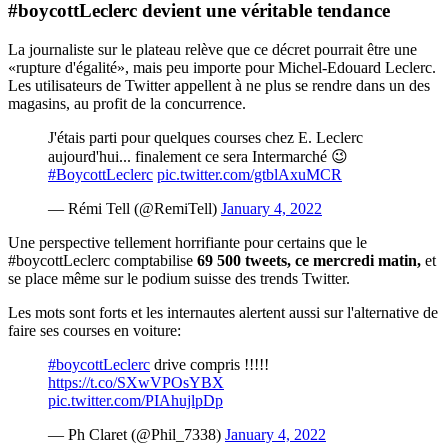
#boycottLeclerc devient
une véritable tendance
La journaliste sur le plateau relève que ce décret pourrait être une
«rupture d'égalité», mais peu importe pour Michel-Edouard Leclerc.
Les utilisateurs de Twitter appellent à ne plus se rendre dans un des
magasins, au profit de la concurrence.
J'étais parti pour quelques courses chez E. Leclerc
aujourd'hui... finalement ce sera Intermarché 😉
#BoycottLeclerc
pic.twitter.com/gtblAxuMCR
— Rémi Tell (@RemiTell)
January 4, 2022
Une perspective tellement horrifiante pour certains que le
#boycottLeclerc comptabilise
69 500 tweets,
ce mercredi matin,
et
se place même sur le podium suisse des trends Twitter.
Les mots sont forts et les internautes alertent aussi sur l'alternative de
faire ses courses en voiture:
#boycottLeclerc
drive compris !!!!!
https://t.co/SXwVPOsYBX
pic.twitter.com/PIAhujlpDp
— Ph Claret (@Phil_7338)
January 4, 2022