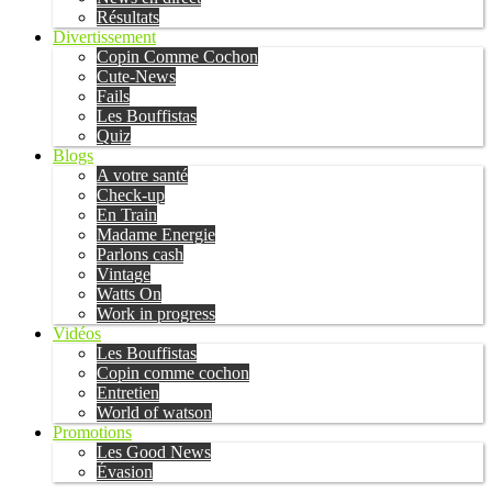
Résultats
Divertissement
Copin Comme Cochon
Cute-News
Fails
Les Bouffistas
Quiz
Blogs
A votre santé
Check-up
En Train
Madame Energie
Parlons cash
Vintage
Watts On
Work in progress
Vidéos
Les Bouffistas
Copin comme cochon
Entretien
World of watson
Promotions
Les Good News
Évasion