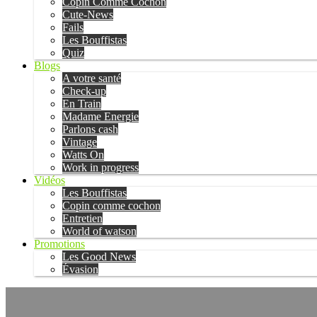
Copin Comme Cochon
Cute-News
Fails
Les Bouffistas
Quiz
Blogs
A votre santé
Check-up
En Train
Madame Energie
Parlons cash
Vintage
Watts On
Work in progress
Vidéos
Les Bouffistas
Copin comme cochon
Entretien
World of watson
Promotions
Les Good News
Évasion