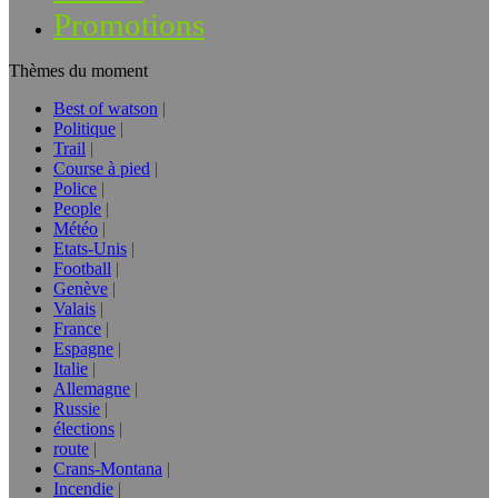
Promotions
Thèmes du moment
Best of watson
Politique
Trail
Course à pied
Police
People
Météo
Etats-Unis
Football
Genève
Valais
France
Espagne
Italie
Allemagne
Russie
élections
route
Crans-Montana
Incendie