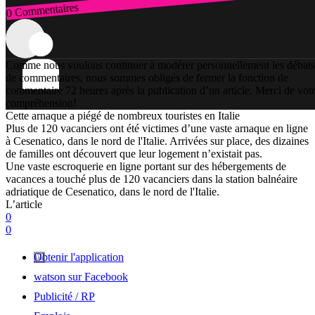
0 Commentaires
Connexion
Comme nous voulons continuer à modérer personnellement les débats
de commentaires, nous sommes obligés de fermer la fonction de
commentaire 72 heures après la publication d’un article. Merci de vot
compréhension!
Cette arnaque a piégé de nombreux touristes en Italie
Plus de 120 vacanciers ont été victimes d’une vaste arnaque en ligne
à Cesenatico, dans le nord de l'Italie. Arrivées sur place, des dizaines
de familles ont découvert que leur logement n’existait pas.
Une vaste escroquerie en ligne portant sur des hébergements de
vacances a touché plus de 120 vacanciers dans la station balnéaire
adriatique de Cesenatico, dans le nord de l'Italie.
L’article
0
0
Obtenir l'application
watson sur Facebook
Publicité / RP