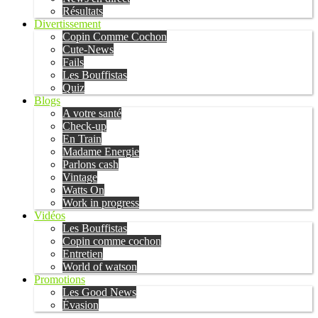
Résultats
Divertissement
Copin Comme Cochon
Cute-News
Fails
Les Bouffistas
Quiz
Blogs
A votre santé
Check-up
En Train
Madame Energie
Parlons cash
Vintage
Watts On
Work in progress
Vidéos
Les Bouffistas
Copin comme cochon
Entretien
World of watson
Promotions
Les Good News
Évasion