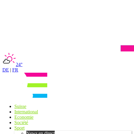
24°
DE
|
FR
Suisse
International
Economie
Société
Sport
News en direct