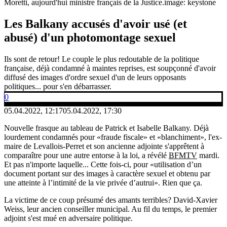
Moretti, aujourd'hui ministre français de la Justice.
image: keystone
Les Balkany accusés d'avoir usé (et
abusé) d'un photomontage sexuel
Ils sont de retour! Le couple le plus redoutable de la politique
française, déjà condamné à maintes reprises, est soupçonné d'avoir
diffusé des images d'ordre sexuel d'un de leurs opposants
politiques... pour s'en débarrasser.
0
05.04.2022, 12:17
05.04.2022, 17:30
Nouvelle frasque au tableau de Patrick et Isabelle Balkany. Déjà
lourdement condamnés pour «fraude fiscale» et «blanchiment», l'ex-
maire de Levallois-Perret et son ancienne adjointe s'apprêtent à
comparaître pour une autre entorse à la loi, a révélé
BFMTV
mardi.
Et pas n'importe laquelle... Cette fois-ci, pour «utilisation d’un
document portant sur des images à caractère sexuel et obtenu par
une atteinte à l’intimité de la vie privée d’autrui». Rien que ça.
La victime de ce coup présumé des amants terribles? David-Xavier
Weiss, leur ancien conseiller municipal. Au fil du temps, le premier
adjoint s'est mué en adversaire politique.