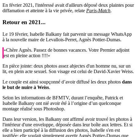
En février 2021, l'intéressé avait d'ailleurs déposé deux plaintes pour
diffamation et atteinte à la vie privée, relate
Paris-Match
.
Retour en 2021...
Le 19 février, Isabelle Balkany fait parvenir un message WhatsApp
à la nouvelle maire de Levallois-Perret, Agnès Pottier-Dumas.
«Chère Agnès. Passez de bonnes vacances. Votre Premier adjoint
est en pleine action !!!!»
En pièce jointe: deux photos assez abjectes d'un homme nu, sur un
lit, en plein acte sexuel. Son visage est celui de David-Xavier Weiss.
Le couple est ainsi soupçonné d’avoir diffusé les deux photos
dans
le but de nuire à Weiss
.
Selon les informations de BFMTV, durant l’enquête, Patrick et
Isabelle Balkany ont nié avoir été à l’origine d’un quelconque
montage réalisé sous Photoshop.
Dans leur version, les Balkany ont affirmé avoir trouvé les photos à
l'intérieur d'une enveloppe, déposée dans leur boîte aux lettres. Et si
elle a bien participé à la diffusion des photos, Isabelle s'en est
justifiée: elle voulait simplement avertir Agnès Pottier-Dumas que