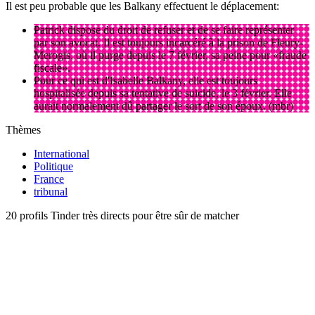
Il est peu probable que les Balkany effectuent le déplacement:
Patrick dispose du droit de refuser et de se faire représenter
par son avocat. Il est toujours incarcéré à la prison de Fleury-
Merogis, où il purge depuis le 7 février, sa peine pour «fraude
fiscale».
Pour ce qui est d'Isabelle Balkany, elle est toujours
hospitalisée depuis sa tentative de suicide, le 3 février. Elle
aurait normalement dû partager le sort de son époux. (mbr)
Thèmes
International
Politique
France
tribunal
20 profils Tinder très directs pour être sûr de matcher