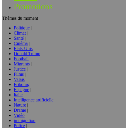
Promotions
Thèmes du moment
Politique
Climat
Santé
Cinéma
Etats-Unis
Donald Trump
Football
Migrants
Justice
Films
Valais
Fribourg
Espagne
Italie
Intelligence artificielle
Nature
Drame
Vidéo
immigration
Police