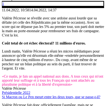
1
11.04.2022, 10:58
14.04.2022, 14:37
Valérie Pécresse se réveille avec une ardoise aussi lourde que sa
défaite (et celle des Républicains par la même occasion). Avec un
score qui ne dépasse pas les 5% au premier tour, son parti doit mettre
la main au porte-monnaie pour rembourser ses frais de campagne.
C'est la loi.
Coût total de cet échec électoral? 11 millions d'euros.
Lundi matin, Valérie Pécresse a réuni les micros médiatiques pour
annoncer qu'elle est désormais elle-même «endettée personnellement
à hauteur de cinq millions d'euros». Du coup, avant même de se
pencher sur un bilan politique au sein du parti, il faut trouver de
l'argent. Et vite.
«Ce matin, je fais un appel national aux dons. A tous ceux qui m'ont
apporté leur suffrage et à tous les Français qui sont attachés au
pluralisme politique et à la liberté d'expression»
Valérie Pécresse
Présidentielle 2022
Si Macron ou Le Pen meurt entre les deux tours, que se passe-t-il?
Valérie Pécresse fait donc officiellement l'aumône, mais ne se