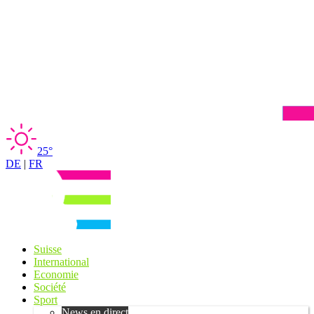
25°
DE
|
FR
Suisse
International
Economie
Société
Sport
News en direct