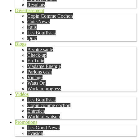
Résultats
Divertissement
Copin Comme Cochon
Cute-News
Fails
Les Bouffistas
Quiz
Blogs
A votre santé
Check-up
En Train
Madame Energie
Parlons cash
Vintage
Watts On
Work in progress
Vidéos
Les Bouffistas
Copin comme cochon
Entretien
World of watson
Promotions
Les Good News
Évasion