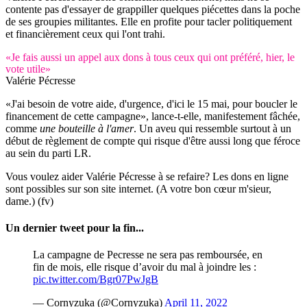
contente pas d'essayer de grappiller quelques piécettes dans la poche
de ses groupies militantes. Elle en profite pour tacler politiquement
et financièrement ceux qui l'ont trahi.
«Je fais aussi un appel aux dons à tous ceux qui ont préféré, hier, le
vote utile»
Valérie Pécresse
«J'ai besoin de votre aide, d'urgence, d'ici le 15 mai, pour boucler le
financement de cette campagne», lance-t-elle, manifestement fâchée,
comme
une bouteille à l'amer
. Un aveu qui ressemble surtout à un
début de règlement de compte qui risque d'être aussi long que féroce
au sein du parti LR.
Vous voulez aider Valérie Pécresse à se refaire? Les dons en ligne
sont possibles sur son site internet. (A votre bon cœur m'sieur,
dame.) (fv)
Un dernier tweet pour la fin...
La campagne de Pecresse ne sera pas remboursée, en
fin de mois, elle risque d’avoir du mal à joindre les :
pic.twitter.com/Bgr07PwJgB
— Cornyzuka (@Cornyzuka)
April 11, 2022