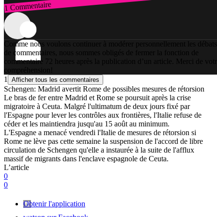
1 Commentaire
Connexion
Comme nous voulons continuer à modérer personnellement les débats
de commentaires, nous sommes obligés de fermer la fonction de
commentaire 72 heures après la publication d’un article. Merci de vot
compréhension!
1
Afficher tous les commentaires
Schengen: Madrid avertit Rome de possibles mesures de rétorsion
Le bras de fer entre Madrid et Rome se poursuit après la crise
migratoire à Ceuta. Malgré l'ultimatum de deux jours fixé par
l'Espagne pour lever les contrôles aux frontières, l'Italie refuse de
céder et les maintiendra jusqu'au 15 août au minimum.
L'Espagne a menacé vendredi l'Italie de mesures de rétorsion si
Rome ne lève pas cette semaine la suspension de l'accord de libre
circulation de Schengen qu'elle a instaurée à la suite de l'afflux
massif de migrants dans l'enclave espagnole de Ceuta.
L’article
0
0
Obtenir l'application