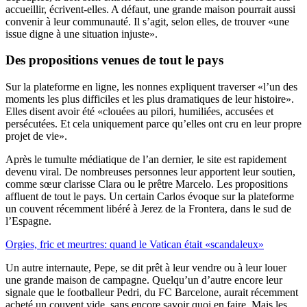
accueillir, écrivent-elles. A défaut, une grande maison pourrait aussi
convenir à leur communauté. Il s’agit, selon elles, de trouver «une
issue digne à une situation injuste».
Des propositions venues de tout le pays
Sur la plateforme en ligne, les nonnes expliquent traverser «l’un des
moments les plus difficiles et les plus dramatiques de leur histoire».
Elles disent avoir été «clouées au pilori, humiliées, accusées et
persécutées. Et cela uniquement parce qu’elles ont cru en leur propre
projet de vie».
Après le tumulte médiatique de l’an dernier, le site est rapidement
devenu viral. De nombreuses personnes leur apportent leur soutien,
comme sœur clarisse Clara ou le prêtre Marcelo. Les propositions
affluent de tout le pays. Un certain Carlos évoque sur la plateforme
un couvent récemment libéré à Jerez de la Frontera, dans le sud de
l’Espagne.
Orgies, fric et meurtres: quand le Vatican était «scandaleux»
Un autre internaute, Pepe, se dit prêt à leur vendre ou à leur louer
une grande maison de campagne. Quelqu’un d’autre encore leur
signale que le footballeur Pedri, du FC Barcelone, aurait récemment
acheté un couvent vide, sans encore savoir quoi en faire. Mais les