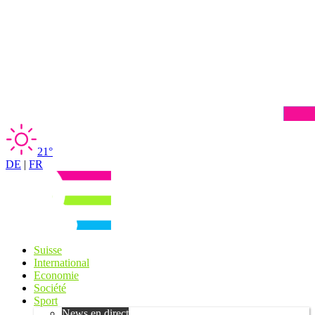
21°
DE
|
FR
Suisse
International
Economie
Société
Sport
News en direct