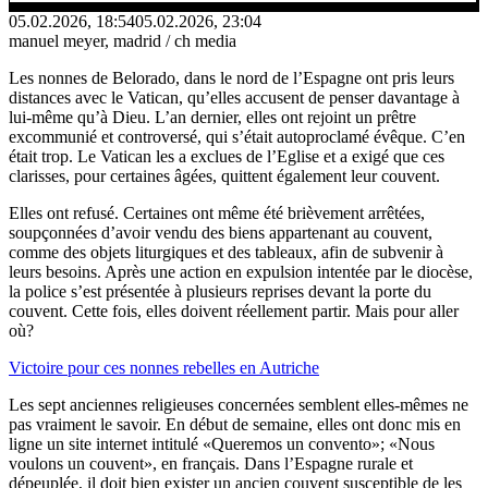
05.02.2026, 18:54
05.02.2026, 23:04
manuel meyer, madrid / ch media
Les nonnes de Belorado, dans le nord de l’Espagne ont pris leurs
distances avec le Vatican, qu’elles accusent de penser davantage à
lui-même qu’à Dieu. L’an dernier, elles ont rejoint un prêtre
excommunié et controversé, qui s’était autoproclamé évêque. C’en
était trop. Le Vatican les a exclues de l’Eglise et a exigé que ces
clarisses, pour certaines âgées, quittent également leur couvent.
Elles ont refusé. Certaines ont même été brièvement arrêtées,
soupçonnées d’avoir vendu des biens appartenant au couvent,
comme des objets liturgiques et des tableaux, afin de subvenir à
leurs besoins. Après une action en expulsion intentée par le diocèse,
la police s’est présentée à plusieurs reprises devant la porte du
couvent. Cette fois, elles doivent réellement partir. Mais pour aller
où?
Victoire pour ces nonnes rebelles en Autriche
Les sept anciennes religieuses concernées semblent elles-mêmes ne
pas vraiment le savoir. En début de semaine, elles ont donc mis en
ligne un site internet intitulé «Queremos un convento»; «Nous
voulons un couvent», en français. Dans l’Espagne rurale et
dépeuplée, il doit bien exister un ancien couvent susceptible de les