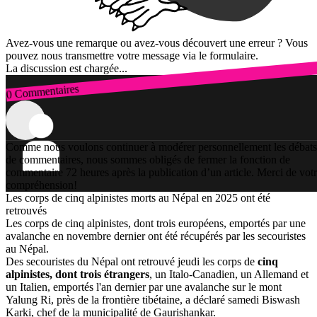
Avez-vous une remarque ou avez-vous découvert une erreur ? Vous
pouvez nous transmettre votre message via le formulaire.
La discussion est chargée...
0 Commentaires
Connexion
Comme nous voulons continuer à modérer personnellement les débats
de commentaires, nous sommes obligés de fermer la fonction de
commentaire 72 heures après la publication d’un article. Merci de vot
compréhension!
Les corps de cinq alpinistes morts au Népal en 2025 ont été
retrouvés
Les corps de cinq alpinistes, dont trois européens, emportés par une
avalanche en novembre dernier ont été récupérés par les secouristes
au Népal.
Des secouristes du Népal ont retrouvé jeudi les corps de
cinq
alpinistes, dont trois étrangers
, un Italo-Canadien, un Allemand et
un Italien, emportés l'an dernier par une avalanche sur le mont
Yalung Ri, près de la frontière tibétaine, a déclaré samedi Biswash
Karki, chef de la municipalité de Gaurishankar.