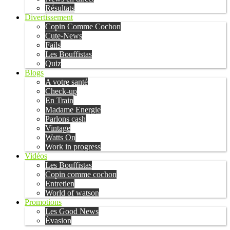
Résultats
Divertissement
Copin Comme Cochon
Cute-News
Fails
Les Bouffistas
Quiz
Blogs
A votre santé
Check-up
En Train
Madame Energie
Parlons cash
Vintage
Watts On
Work in progress
Vidéos
Les Bouffistas
Copin comme cochon
Entretien
World of watson
Promotions
Les Good News
Évasion