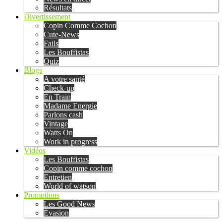
Résultats
Divertissement
Copin Comme Cochon
Cute-News
Fails
Les Bouffistas
Quiz
Blogs
A votre santé
Check-up
En Train
Madame Energie
Parlons cash
Vintage
Watts On
Work in progress
Vidéos
Les Bouffistas
Copin comme cochon
Entretien
World of watson
Promotions
Les Good News
Évasion