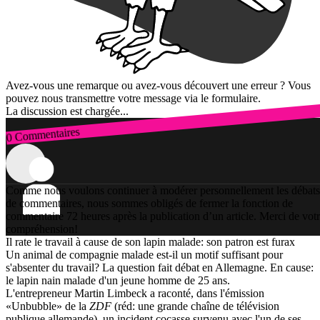
Avez-vous une remarque ou avez-vous découvert une erreur ? Vous
pouvez nous transmettre votre message via le formulaire.
La discussion est chargée...
0 Commentaires
Connexion
Comme nous voulons continuer à modérer personnellement les débats
de commentaires, nous sommes obligés de fermer la fonction de
commentaire 72 heures après la publication d’un article. Merci de vot
compréhension!
Il rate le travail à cause de son lapin malade: son patron est furax
Un animal de compagnie malade est-il un motif suffisant pour
s'absenter du travail? La question fait débat en Allemagne. En cause:
le lapin nain malade d'un jeune homme de 25 ans.
L'entrepreneur Martin Limbeck a raconté, dans l'émission
«Unbubble» de la
ZDF
(réd: une grande chaîne de télévision
publique allemande), un incident cocasse survenu avec l'un de ses