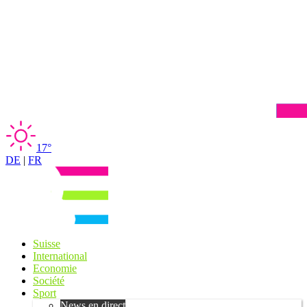
17°
DE
|
FR
Suisse
International
Economie
Société
Sport
News en direct