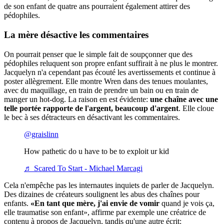
de son enfant de quatre ans pourraient également attirer des
pédophiles.
La mère désactive les commentaires
On pourrait penser que le simple fait de soupçonner que des
pédophiles reluquent son propre enfant suffirait à ne plus le montrer.
Jacquelyn n'a cependant pas écouté les avertissements et continue à
poster allègrement. Elle montre Wren dans des tenues moulantes,
avec du maquillage, en train de prendre un bain ou en train de
manger un hot-dog. La raison en est évidente:
une chaîne avec une
telle portée rapporte de l'argent, beaucoup d'argent
. Elle cloue
le bec à ses détracteurs en désactivant les commentaires.
@graislinn
How pathetic do u have to be to exploit ur kid
♬ Scared To Start - Michael Marcagi
Cela n'empêche pas les internautes inquiets de parler de Jacquelyn.
Des dizaines de créateurs soulignent les abus des chaînes pour
enfants.
«En tant que mère, j'ai envie de vomir
quand je vois ça,
elle traumatise son enfant», affirme par exemple une créatrice de
contenu à propos de Jacquelyn, tandis qu'une autre écrit: