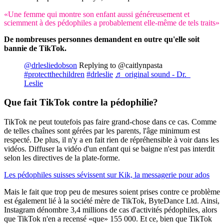
«Une femme qui montre son enfant aussi généreusement et
sciemment à des pédophiles a probablement elle-même de tels traits»
De nombreuses personnes demandent en outre qu'elle soit
bannie de TikTok.
@drlesliedobson
Replying to @caitlynpasta
#protectthechildren
#drleslie
♬ original sound - Dr.
Leslie
Que fait TikTok contre la pédophilie?
TikTok ne peut toutefois pas faire grand-chose dans ce cas. Comme
de telles chaînes sont gérées par les parents, l'âge minimum est
respecté. De plus, il n'y a en fait rien de répréhensible à voir dans les
vidéos. Diffuser la vidéo d'un enfant qui se baigne n'est pas interdit
selon les directives de la plate-forme.
Les pédophiles suisses sévissent sur Kik, la messagerie pour ados
Mais le fait que trop peu de mesures soient prises contre ce problème
est également lié à la société mère de TikTok, ByteDance Ltd. Ainsi,
Instagram dénombre 3,4 millions de cas d'activités pédophiles, alors
que TikTok n'en a recensé «que» 155 000. Et ce, bien que TikTok