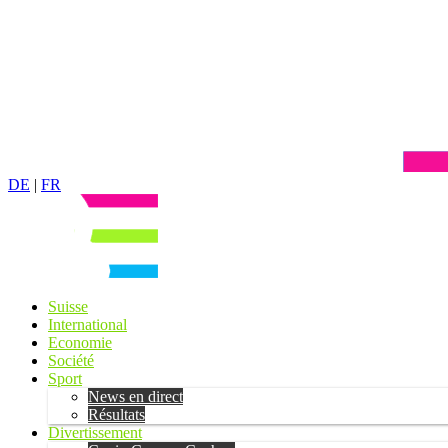
DE
|
FR
Suisse
International
Economie
Société
Sport
News en direct
Résultats
Divertissement