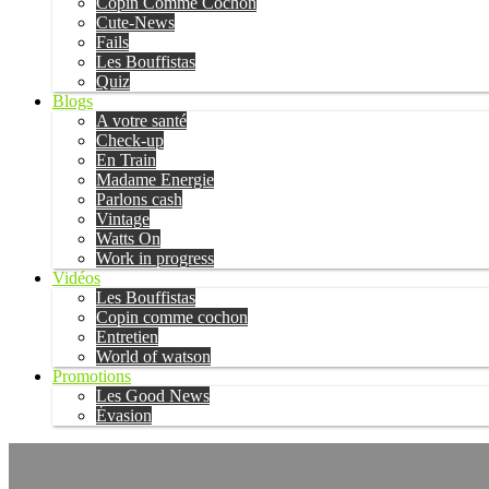
Copin Comme Cochon
Cute-News
Fails
Les Bouffistas
Quiz
Blogs
A votre santé
Check-up
En Train
Madame Energie
Parlons cash
Vintage
Watts On
Work in progress
Vidéos
Les Bouffistas
Copin comme cochon
Entretien
World of watson
Promotions
Les Good News
Évasion