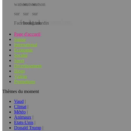
Téléchargez l’app!
Page d'accueil
Suisse
International
Economie
Société
Sport
Divertissement
Blogs
Vidéos
Promotions
Thèmes du moment
Vaud
Climat
Météo
Animaux
Etats-Unis
Donald Trump