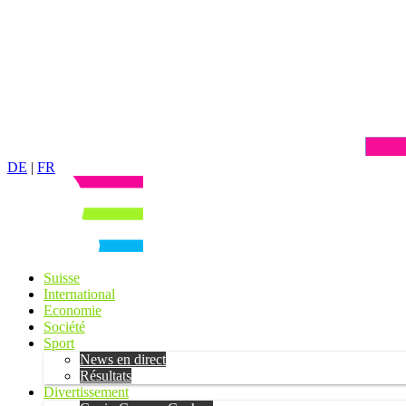
DE
|
FR
Suisse
International
Economie
Société
Sport
News en direct
Résultats
Divertissement