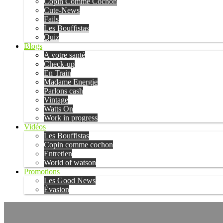
Copin Comme Cochon
Cute-News
Fails
Les Bouffistas
Quiz
Blogs
A votre santé
Check-up
En Train
Madame Energie
Parlons cash
Vintage
Watts On
Work in progress
Vidéos
Les Bouffistas
Copin comme cochon
Entretien
World of watson
Promotions
Les Good News
Évasion