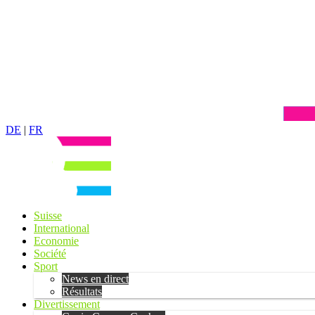
DE
|
FR
Suisse
International
Economie
Société
Sport
News en direct
Résultats
Divertissement