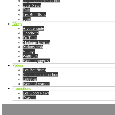
Copin Comme Cochon
Cute-News
Fails
Les Bouffistas
Quiz
Blogs
A votre santé
Check-up
En Train
Madame Energie
Parlons cash
Vintage
Watts On
Work in progress
Vidéos
Les Bouffistas
Copin comme cochon
Entretien
World of watson
Promotions
Les Good News
Évasion